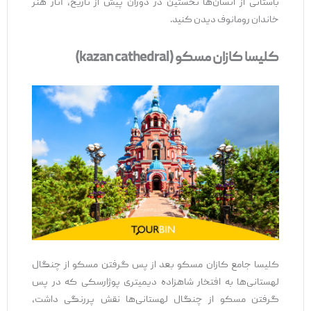
باستانی از انسان‌ها نخستین در دوران پیش از تاریخ، آثار هنر
خاندان رومانوف دیدن کنید.
کلیسا کازان مسکو (kazan cathedral)
کلیسا جامع کازان مسکو بعد از پس گرفتن مسکو از چنگال
لهستانی‌ها به افتخار شاهزاده دیمیتری پوژارسکی که در پس
گرفتن مسکو از چنگال لهستانی‌ها نقش پررنگی داشت،