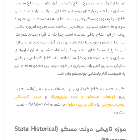
در ضلع شرقی میدان سرخ، کاخ کرملین قرار دارد. این کاخ سالیان
بسیاری در اختیار تزارهای روسیه و خاندان اشرافی قرار داشت. این
کاخ در تپه بوروویسکی قرار داشت اما رفته به مساحت آن افزوده
شود و کاخ‌های بسیاری در کنارش ساخته شد. گرچه امروزه بخش
زیادی از این کاخ باقی نمانده است چرا که تا قرن چهاردهم که
این بنا از جنس چوب ساخته شده بود، در آتش سوخت. در بازسازی
این کاخ از سنگ‌های سفید رنگی استفاده شد و به آن اتاق‌های
بسیاری و چند صومعه و کلیسا اضافه شد. کاخ کرملین در طول
سالیان بسیاری تغییرات بسیاری در خود دید. این مجموعه کاخ نیز
به فهرست آثار باستانی یونسکو وارد شد.
اگر علاقمندید کاخ کرملین را از نزدیک ببینید، می‌توانید جهت
رزرو
تورهای مسکو و سن پترزبورگ
و
شهر تابستانی
روسیه
،
سوچی
، با
دفتر توربین تراول
به شماره ۰۲۱۸۸۵۰۹۷۰۱ تماس
بگیرید.
موزه تاریخی دولت مسکو (State Historical