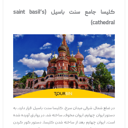
کلیسا جامع سنت باسیل (saint basil’s
cathedral)
در ضلع شمال شرقی میدان سرخ، کلیسا سنت باسیل قرار دارد، به
دستور ایوان چهارم، ایوان مخوف، ساخته شد. در روایتی آورده شده
است، ایوان چهارم بعد از ساخته شدن کلیسا، دستور کور کردن