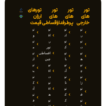
تور
تور
تور
تورهای
های
های
های
ارزان
خارجی
پرطرفدار
اقساطی
قیمت
تور
تور
تور
تور
روسیه
استانبول
اقساطی
وان
تور
تور
روسیه
تور
دبی
کیش
تور
مارماریس
تور
تور
اقساطی
تور
هند
بالی
چین
ازمیر
تور
تور
تور
تور
چین
آنتالیا
اقساطی
بدروم
تور
تور
دبی
تور
ژاپن
تایلند
تور
کوش
تور
تور
اقساطی
آداسی
قطر
کشتی
هند
تور
تور
کروز
تور
فتحیه