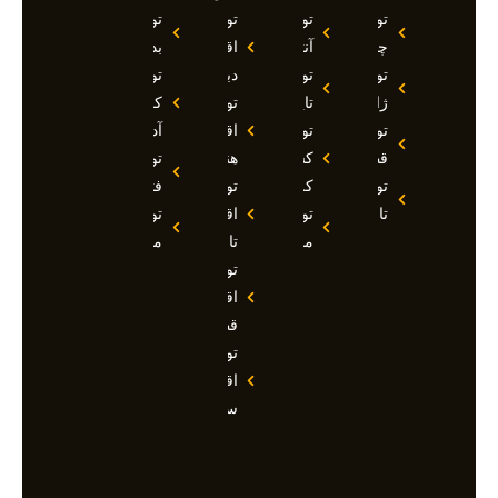
تور
تور
تور
تور
چین
آنتالیا
اقساطی
بدروم
تور
تور
دبی
تور
ژاپن
تایلند
تور
کوش
تور
تور
اقساطی
آداسی
قطر
کشتی
هند
تور
تور
کروز
تور
فتحیه
تاجیکستان
تور
اقساطی
تور
مالدیو
تاجیکستان
مالزی
تور
اقساطی
قطر
تور
اقساطی
سوچی