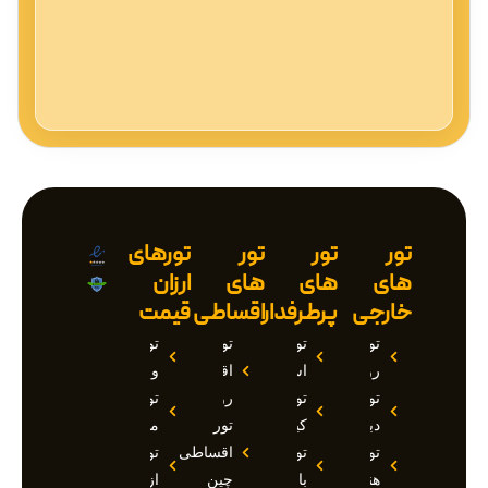
تور
تور
تور
تورهای
های
های
های
ارزان
خارجی
پرطرفدار
اقساطی
قیمت
تور
تور
تور
تور
روسیه
استانبول
اقساطی
وان
تور
تور
روسیه
تور
دبی
کیش
تور
مارماریس
تور
تور
اقساطی
تور
هند
بالی
چین
ازمیر