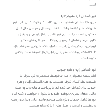
است.
تور اقساطی فرانسه و ایتالیا
برای علاقه‌ مندان به هنر، معماری کلاسیک و فرهنگ اروپایی، تور
های اقساطی فرانسه و ایتالیا انتخابی مجلل و در عین حال قابل
دسترسی است. در قالب این تور ها، بازدید از پاریس، رم، ونیز و
فلورانس با راهنمای فارسی‌ زبان و اقامت در هتل‌ های معتبر
اروپایی، دیگر یک رؤیا نیست. شرایط اقساطی این سفر ها با بازه
۶ تا ۱۲ ماهه پرداخت، سفر به اروپا را بیش از همیشه دست ‌یافتنی
کرده است.
تور اقساطی ژاپن و کره جنوبی
اگر شیفته تکنولوژی مدرن، فرهنگ منحصر به ‌فرد شرقی یا
طبیعت بکر آسیای شرقی هستید، تور های اقساطی ژاپن و کره
جنوبی برای شما طراحی شده ‌اند. با پرداخت ماهانه و بدون فشار
مالی، امکان تجربه‌ی توکیو، کیوتو یا سئول را خواهید داشت. این
تور ها شامل خدمات ویژه مانند مترجم فارسی‌ زبان، ویزا، پرواز رفت‌
و برگشت و اقامت در هتل ‌های ۴ یا ۵ ستاره هستند.