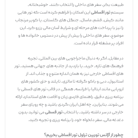
طبیعت بکر، سفر های داخلی را انتخاب کنند. خوشبختانه،
سیستم
تور اقساطی
این امکان را فراهم کرده است که تور هایی
مانند کیش، قشم، ماسال، جنگل ‌های گلستان، یا کویر مرنجاب
را نیز با پرداخت ‌های مرحله‌ ای و شرایط آسان مالی رزرو کرد. این
موضوع، سفر های داخلی را بیش از پیش در دسترس خانواده‌ ها و
افراد پر مشغله قرار داده است.
در مقابل، اگر به دنبال ماجراجویی‌ های بین ‌المللی، تجربه
فرهنگ‌ های تازه، خرید، یا بازدید از جاذبه ‌های جهانی هستید، تور
های اقساطی خارجی نیز به همان اندازه متنوع و جذاب ‌اند. از
استانبول، دبی و باکو گرفته تا مالزی، تایلند و حتی کشور های
اروپایی مانند ایتالیا یا فرانسه، همگی در قالب تور های قسطی با
برنامه ‌ریزی دقیق، راهنمای فارسی ‌زبان و اقامت ‌های استاندارد ارائه
می‌ شوند. بنابراین، چه اهل ایران ‌گردی باشید و چه رویای سفر
خارجی در سر داشته باشید، با انتخاب
تور قسطی
می‌ توانید بدون
دغدغه مالی، سفر دلخواه خود را برنامه ‌ریزی و تجربه کنید.
چطور از آژانس توربین تراول تور اقساطی بخریم؟