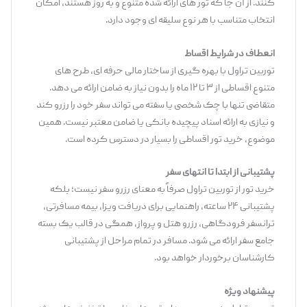
‌کنند. از آن‌ جا که تور های ارائه‌ شده متنوع و به ‌روز هستند، امکان
انتخاب متناسب با هر نوع سلیقه ‌ای وجود دارد.
انعطاف در شرایط اقساط
توربین تراول با بهره‌ گیری از ساختار مالی حرفه ‌ای، طرح‌ های
متنوع اقساطی از ۳ تا ۱۲ ماه را بدون نیاز به ضامن ارائه می ‌دهد.
متقاضی تنها با چک شخصی یا سفته می ‌تواند سفر خود را رزرو کند
و نیازی به ارائه اسناد پیچیده بانکی یا ضامن معتبر نیست. همین
موضوع، خرید تور اقساطی را بسیار در دسترس کرده است.
پشتیبانی از ابتدا تا انتهای سفر
خرید تور از توربین تراول صرفاً به معنای رزرو سفر نیست؛ بلکه
پشتیبانی ۲۴ ساعته، راهنمایی برای دریافت ویزا، بیمه مسافرتی،
ترانسفر فرودگاهی، رزرو هتل و پرواز، همگی در قالب یک بسته
جامع سفر ارائه می ‌شود. مسافر در تمام مراحل از پشتیبانی
کارشناسان برخوردار خواهد بود.
پیشنهاد ویژه