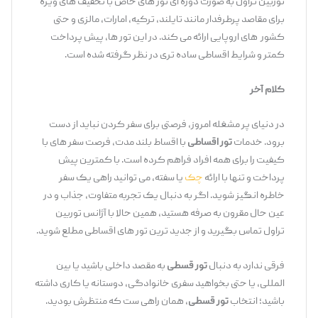
توربین تراول به صورت دوره ‌ای تور های خاص با تخفیف ‌های ویژه
برای مقاصد پرطرفدار مانند تایلند، ترکیه، امارات، مالزی و حتی
کشور های اروپایی ارائه می ‌کند. در این تور ها، پیش‌ پرداخت
کمتر و شرایط اقساطی ساده‌ تری در نظر گرفته شده است.
کلام آخر
در دنیای پر مشغله امروز، فرصتی برای سفر کردن نباید از دست
برود. خدمات
تور اقساطی
با اقساط بلند مدت، فرصت سفر های با
کیفیت را برای همه افراد فراهم کرده است. با کمترین پیش‌
پرداخت و تنها با ارائه
چک
یا سفته، می ‌توانید راهی یک سفر
خاطره ‌انگیز شوید. اگر به دنبال یک تجربه متفاوت، جذاب و در
عین حال مقرون ‌به ‌صرفه هستید، همین حالا با آژانس توربین
تراول تماس بگیرید و از جدید ترین تور های اقساطی مطلع شوید.
فرقی ندارد به دنبال
تور قسطی
به مقصد داخلی باشید یا بین
‌المللی، یا حتی بخواهید سفری خانوادگی، دوستانه یا کاری داشته
باشید؛ انتخاب
تور قسطی
، همان راهی‌ ست که منتظرش بودید.