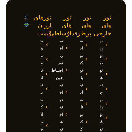
تور
تور
تور
تورهای
های
های
های
ارزان
خارجی
پرطرفدار
اقساطی
قیمت
تور
تور
تور
تور
روسیه
استانبول
اقساطی
وان
تور
تور
روسیه
تور
دبی
کیش
تور
مارماریس
تور
تور
اقساطی
تور
هند
بالی
چین
ازمیر
تور
تور
تور
تور
چین
آنتالیا
اقساطی
بدروم
تور
تور
دبی
تور
ژاپن
تایلند
تور
کوش
تور
تور
اقساطی
آداسی
قطر
کشتی
هند
تور
تور
کروز
تور
فتحیه