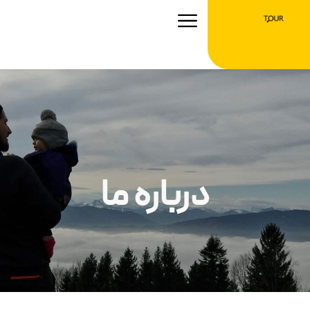
رش
ه
حتوا
درباره ما