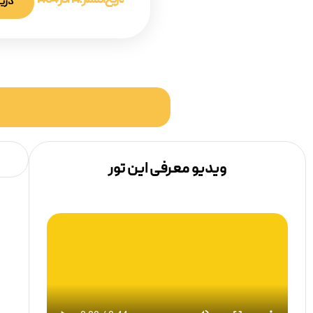
تاریخ انتشار :
14 آذر 1404
دریا
ویدیو معرفی این تور