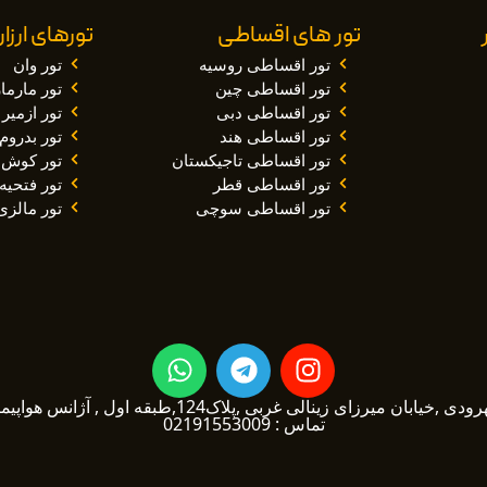
تور های اقساطی
تورهای ارز
تور اقساطی روسیه
تور وان
تور اقساطی چین
تور مارم
تور اقساطی دبی
تور ازمیر
تور اقساطی هند
تور بدروم
تور اقساطی تاجیکستان
تور کوش 
تور اقساطی قطر
تور فتحیه
تور اقساطی سوچی
تور مالزی
W
T
I
h
e
n
a
l
s
یرزای زینالی غربی ,پلاک124,طبقه اول , آژانس هواپیمایی توربین تراول1
تماس : 02191553009
t
e
t
s
g
a