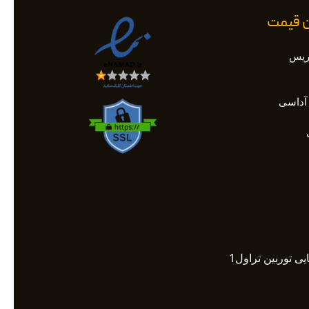
ان قیمت
اریس
آداسی