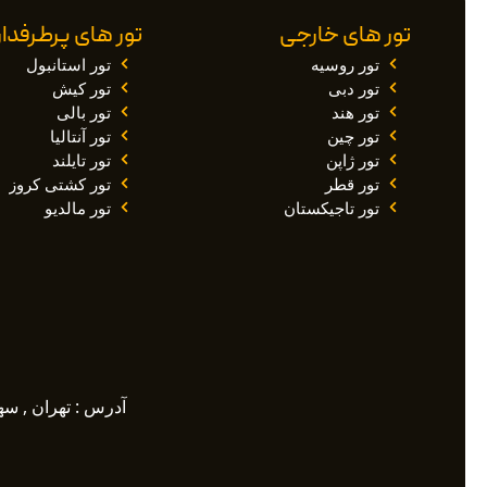
تور های خارجی
تور های پرطرفدار
تور روسیه
تور استانبول
تور دبی
تور کیش
تور هند
تور بالی
تور چین
تور آنتالیا
تور ژاپن
تور تایلند
تور قطر
تور کشتی کروز
تور تاجیکستان
تور مالدیو
آدرس : تهران , سهرودی ,خیابان م