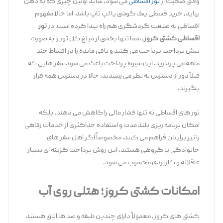
وقتی صحبت از
تور اقساطی
می‌ شود، شاید اولین چیزی که به ذهن
بیاید، خرید قسطی یک گوشی یا لپ ‌تاپ باشد. اما حالا مفهوم
اقساطی به صنعت گردشگری هم راه پیدا کرده است. در
تور
اقساطی کشتی کروز
، شما تنها بخشی از مبلغ کل تور را به ‌صورت
پیش ‌پرداخت پرداخت می ‌کنید و باقی ‌مانده را در اقساط چند
ماهه می‌ پردازید. این شیوه پرداخت باعث می ‌شود سفر هایی که
قبلاً دور از دسترس به نظر می ‌رسیدند، حالا در دسترس همه قرار
بگیرند.
تور های اقساطی نه ‌تنها فشار مالی را کاهش می ‌دهند، بلکه
امکان برنامه ‌ریزی بلند مدت و استفاده حداکثری از خدمات رفاهی
را نیز برایتان فراهم می ‌کنند. مخصوصاً اگر اهل سفر های
خانوادگی یا گروهی هستید، این روش پرداخت گزینه ‌ای بسیار
عاقلانه و کاربردی محسوب می‌ شود.
امکانات کشتی کروز؛ هتلی روی آب
کشتی‌ های کروز، معمولاً دارای چندین طبقه و صد ها اتاق هستند