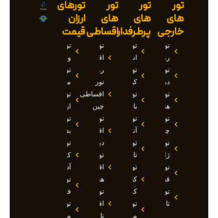
تور
تور
تور
تورهای
های
های
های
ارزان
خارجی
پرطرفدار
اقساطی
قیمت
تور
تور
تور
تور
روسیه
استانبول
اقساطی
وان
تور
تور
روسیه
تور
دبی
کیش
تور
مارماریس
تور
تور
اقساطی
تور
هند
بالی
چین
ازمیر
تور
تور
تور
تور
چین
آنتالیا
اقساطی
بدروم
تور
تور
دبی
تور
ژاپن
تایلند
تور
کوش
تور
تور
اقساطی
آداسی
قطر
کشتی
هند
تور
تور
کروز
تور
فتحیه
تاجیکستان
تور
اقساطی
تور
مالدیو
تاجیکستان
مالزی