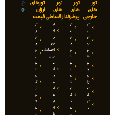
تور
تور
تور
تورهای
های
های
های
ارزان
خارجی
پرطرفدار
اقساطی
قیمت
تور
تور
تور
تور
روسیه
استانبول
اقساطی
وان
تور
تور
روسیه
تور
دبی
کیش
تور
مارماریس
تور
تور
اقساطی
تور
هند
بالی
چین
ازمیر
تور
تور
تور
تور
چین
آنتالیا
اقساطی
بدروم
تور
تور
دبی
تور
ژاپن
تایلند
تور
کوش
تور
تور
اقساطی
آداسی
قطر
کشتی
هند
تور
تور
کروز
تور
فتحیه
تاجیکستان
تور
اقساطی
تور
مالدیو
تاجیکستان
مالزی