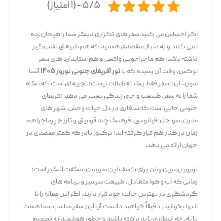
۵/۵ - (۱ امتیاز)
اگر احساس می ‌کنید سفر های تکراری دیگر شما را هیجان ‌زده
نمی ‌کنند و به ‌دنبال مقصدی هستید که هم طبیعتی نفس‌گیر
داشته باشد، هم ماجراجویی واقعی و هم استاندارد های سفر
لوکس، وقت آن رسیده که با
تور آفریقای جنوبی نوروز ۱۴۰۵
آشنا
شوید. این سفر فقط یک تعطیلات نیست؛ تجربه ‌ای است که نگاه
شما را به سفر، طبیعت و حتی زندگی تغییر می ‌دهد. آفریقای
جنوبی جایی است که سافاری در دل حیات ‌وحش، شهر های
مدرن، سواحل اقیانوسی، فرهنگ چند قومیتی و تاریخ پرماجرا هم‌
زمان در کنار هم قرار گرفته ‌اند؛ ترکیبی نادر که کمتر مقصدی در
جهان ارائه می ‌دهد.
نوروز بهترین زمان برای کشف این سرزمین شگفت ‌انگیز است؛
زمانی که آب ‌و هوا متعادل، طبیعت سرسبز و برنامه‌ های
گردشگری در بهترین حالت خود قرار دارند. اگر این مقاله را تا
انتها بخوانید، دقیقاً خواهید دانست آیا این سفر مناسب شما هست
یا نه، چه انتظاری باید داشته باشید و چطور هوشمندانه تصمیم