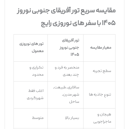
مقایسه سریع تور آفریقای جنوبی نوروز
۱۴۰۵ با سفر های نوروزی رایج
تور آفریقای
تور های نوروزی
معیار مقایسه
جنوبی نوروز
معمول
۱۴۰۵
منحصر به ‌فرد و
تکراری و
سطح تجربه
چند بعدی
محدود
سافاری، طبیعت،
اغلب فقط
تنوع جاذبه‌ ها
شهر مدرن،
شهرگردی
ساحل
هیجان و
بسیار بالا
متوسط
ماجراجویی