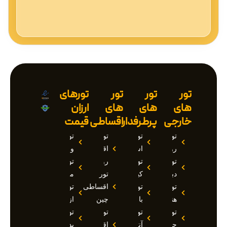
تور
تور
تور
تورهای
های
های
های
ارزان
خارجی
پرطرفدار
اقساطی
قیمت
تور
تور
تور
تور
روسیه
استانبول
اقساطی
وان
تور
تور
روسیه
تور
دبی
کیش
تور
مارماریس
تور
تور
اقساطی
تور
هند
بالی
چین
ازمیر
تور
تور
تور
تور
چین
آنتالیا
اقساطی
بدروم