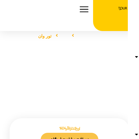
صفحه اصلی
تور
تور وان
تور وان
تاریخ انتشار :
9 آذر 1404