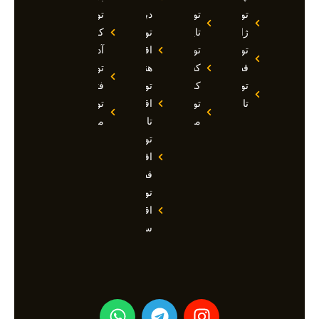
تور
تور
دبی
تور
ژاپن
تایلند
تور
کوش
تور
تور
اقساطی
آداسی
قطر
کشتی
هند
تور
تور
کروز
تور
فتحیه
تاجیکستان
تور
اقساطی
تور
مالدیو
تاجیکستان
مالزی
تور
اقساطی
قطر
تور
اقساطی
سوچی
W
T
I