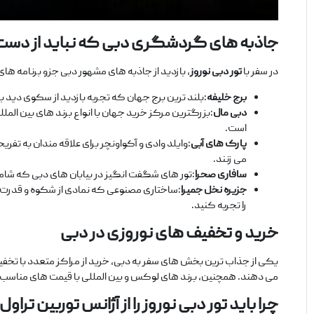
جاذبه‌
های گردشگری دبی که نباید از دست
در سفر با
تور دبی نوروز
، بازدید از جاذبه‌ های مشهور دبی جزو برنامه ‌ه
برج خلیفه
:بلند ترین برج جهان که تجربه بازدید از سکوی دید با
دبی مال
:بزرگترین مرکز خرید جهان با انواع برند های بین ‌الملل
است.
پارک‌ های آبی
:وایلد وادی و آکواونچر برای علاقه ‌مندان به تف
می ‌زنند.
سافاری صحرا
:تور های شگفت ‌انگیز در بیابان ‌های دبی که شام
جزیره نخل جمیرا
:ساختاری مصنوعی که نمادی از شکوه و قدرت دب
را تجربه کنید.
خرید و تخفیف‌
های نوروزی در دبی
یکی از جذاب ‌ترین بخش ‌های سفر به دبی، خرید از مراکز متعدد با تخفیف 
می‌ دهند. همچنین، برند های لوکس و بین ‌المللی با قیمت ‌های مناسب 
چرا باید تور دبی نوروز را از آژانس توربین تراو