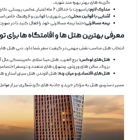
گزینه‌ های بهتر بهره ‌مند شوید.
مدارک لازم
:
پاسپورت با حداقل ۶ ماه اعتبار، عکس پرسنلی، کارت ملی و مدارک شناسایی لازم برای دریافت ویزا از مهم ‌ترین مدارک مورد نیاز است. ویزای امارات معمولاً بین ۵ تا ۷ روز کاری صادر می ‌شود.
آشنایی با قوانین محلی
:
دبی شهری با قوانین و فرهنگ خاص است.
بیمه مسافرتی
:
حتما بیمه مسافرتی خود را فعال کنید تا در صورت
معرفی بهترین هتل‌
ها و اقامتگاه‌
ها برای تو
انتخاب هتل مناسب نقش مهمی در کیفیت سفر شما دارد. دبی هتل ‌هایی ب
هتل
‌های لوکس
:
برج العرب، هتل مینا سلام، کمپینسکی مال آو 
بزرگ، سالن‌ های ورزشی، رستوران ‌های متعدد و ترنسفر اختصاصی
هتل
‌های اقتصادی و میان
‌رده
:
هتل لاوندر، هتل سیتی استار و هت
مسیر دسترسی هتل به مراکز خرید و جاذبه‌ های گردشگری نیز از عوامل