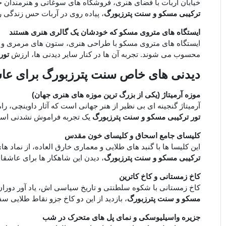
خیابان آربات با فضای هنری، فروشگاه‌ های سوغاتی و هنرمندان خی
ترکیبی مسکو و سنت پترزبورگ
، پیاده ‌روی در آربات حس زندگی ر
ایستگاه‌ های متروی مسکو که خودشان یک گالری هنری هستند
ایستگاه‌ های متروی مسکو با طراحی هنری، ستون‌ های مرمری و لوس
محسوب می ‌شوند. تجربه آن ‌ها در کنار سایر دیدنی ‌ها، ارزش
تور
دیدنی ‌های خاص سنت پترزبورگ برای عاش
موزه آرمیتاژ (یکی از بزرگ ‌ترین موزه‌ های هنری جهان)
آرمیتاژ گنجینه‌ ای بی ‌نظیر از هنر جهانی است که آثار داوینچی، را
تور ترکیبی مسکو و سنت پترزبورگ
یک تجربه فراموش ‌نشدنی اس
کلیسای جامع اسحاق و کلیسای خون مقدس
این کلیسا ها با گنبد های طلایی و معماری خارق ‌العاده، از نما
ترکیبی مسکو و سنت پترزبورگ
، دیدن این شاهکار ها برای عاشقان
کاخ زمستانی و کاخ کاترین
کاخ زمستانی با شکوه سلطنتی و تاریخ سیاسی ‌اش، یاد آور دوران ت
مسکو و سنت پترزبورگ
، بازدید از این دو کاخ جزو نقاط طلایی
جزیره واسیلیوسکی و نمای پل ‌های متحرک در شب