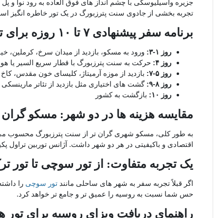
جزیره واسیلیوسکی با چشم ‌انداز های فوق ‌العاده به رود نوا و پ
تجربه بخشی از جادوی سنت پترزبورگ در یک تور خاطره ‌انگیز اس
برنامه سفر پیشنهادی
۷
تا
۱۰
روزه برای ت
روز
۱-۳
:
ورود به مسکو، بازدید از میدان سرخ، کرملین، خیا
روز
۴
:
حرکت به سنت پترزبورگ با قطار سریع ‌السیر یا هواپ
روز
۵-۷
:
بازدید از موزه آرمیتاژ، کلیسای خون مقدس، کاخ پ
روز
۸-۹
:
گشت ‌های اختیاری مثل بازدید از تئاتر مارینسکی یا
روز
۱۰
:
بازگشت به کشور
مقایسه هزینه ‌ها در دو شهر: مسکو گران 
به ‌طور کلی، مسکو شهری گران‌ تر از سنت پترزبورگ محسوب می ‌
اقتصادی و باکیفیتی در هر دو شهر داشت. آژانس توربین تراول پکیج‌
یک تجربه متفاوت: از تور سوچی تا تور ت
اگر قبلاً تجربه سفر به شهر های ساحلی مانند
تور سوچی
را داشته 
حس شما نسبت به روسیه را عمیق ‌تر و جامع‌ تر خواهد کرد.
راهنمای دریافت ویزای روسیه برای تور ه