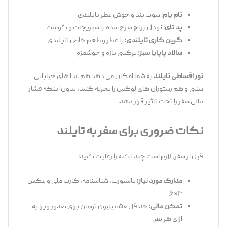
تام یام
: سوپ تند و خوش ‌عطر تایلندی
پد تای
: نودل برنج سرخ شده با سبزیجات و گوشت
گرین کاری تایلندی
: با عطر و طعم خاص تایلندی
سالاد پاپایا سبز
: ترکیبی تازه و خوشمزه
تور اقساطی تایلند
به شما امکان می ‌دهد هم غذا های خیابانی
سنتی و هم رستوران‌ های لوکس را تجربه کنید، بدون اینکه فشار
مالی سفر را تحت تاثیر قرار دهد.
نکات ضروری برای سفر به تایلند
قبل از سفر، لازم است چند نکته را رعایت کنید:
مدارک مورد نیاز:
پاسپورت، شناسنامه، کارت ملی و عکس
۴×۶.
تمکن مالی:
حداقل ۵۰ میلیون تومان برای صدور ویزا به
ازای هر نفر.