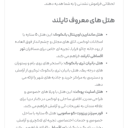
لحظاتی فراموش ‌نشدنی را به شما هدیه دهند.
هتل های معروف تایلند
هتل ماندارین اورینتال بانکوک
: این هتل ۵ ستاره با
امکانات لوکس، اتاق‌ های مجلل و چشم‌ انداز فوق ‌العاده
از رودخانه چائو فرایا، تجربه ‌ای خاص برای مسافران
تور
اقساطی تایلند
فراهم می ‌کند.
هتل بانیان تری بانکوک
: با استخر های روی بام و رستوران
‌های درجه یک، هتل بانیان تری بانکوک ترکیبی از آرامش
و دسترسی به مراکز خرید و جاذبه ‌های شهر را ارائه می
‌دهد.
هتل اسلیت پوکت
: این هتل با ویلا های خصوصی و
طراحی مدرن، اقامتی ساحلی و لوکس در کنار دریا برای
علاقه‌ مندان به تفریحات آبی و آرامش فراهم می ‌کند.
فور سیزنز ریزورت کو سامویی
: هتل ۵ ستاره با ساحل
خصوصی و خدمات اختصاصی، تجربه ‌ای لاکچری و آرامش
‌بخش برای گردشگران
تور اقساطی تایلند
فراهم می ‌کند.