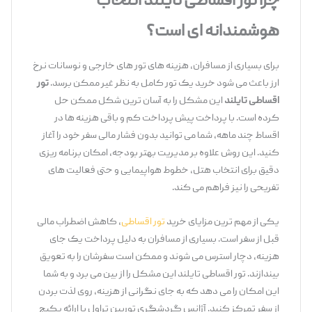
چرا تور اقساطی تایلند انتخاب
هوشمندانه ‌ای است؟
برای بسیاری از مسافران، هزینه‌ های تور های خارجی و نوسانات نرخ
ارز باعث می‌ شود خرید یک تور کامل به نظر غیر ممکن برسد.
تور
اقساطی تایلند
این مشکل را به آسان ‌ترین شکل ممکن حل
کرده است. با پرداخت پیش ‌پرداخت کم و باقی هزینه‌ ها در
اقساط چند ماهه، شما می ‌توانید بدون فشار مالی سفر خود را آغاز
کنید. این روش علاوه بر مدیریت بهتر بودجه، امکان برنامه ‌ریزی
دقیق برای انتخاب هتل، خطوط هواپیمایی و حتی فعالیت‌ های
تفریحی را نیز فراهم می ‌کند.
یکی از مهم‌ ترین مزایای خرید
تور اقساطی
، کاهش اضطراب مالی
قبل از سفر است. بسیاری از مسافران به دلیل پرداخت یک‌ جای
هزینه، دچار استرس می ‌شوند و ممکن است سفرشان را به تعویق
بیندازند. تور اقساطی تایلند این مشکل را از بین می ‌برد و به شما
این امکان را می‌ دهد که به جای نگرانی از هزینه، روی لذت بردن
از سفر تمرکز کنید. آژانس گردشگری توربین تراول با ارائه پکیج