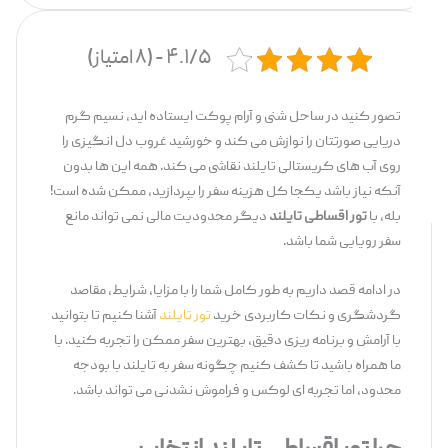
۴.۱/۵ - (۸ امتیاز)
تصور کنید در ساحل شنی و آرام پوکت ایستاده‌ اید، نسیم گرم
دریایی صورتتان را نوازش می ‌کند و خورشید غروب دل ‌انگیزی را
روی آب ‌های کریستالی تایلند نقاشی می ‌کند. همه این ‌ها بدون
آنکه نیاز باشد یکجا کل هزینه سفر را بپردازید، ممکن شده است!
بله، با
تور اقساطی تایلند
دیگر محدودیت مالی نمی ‌تواند مانع
سفر رویایی شما باشد.
در ادامه قصد داریم به طور کامل شما را با مزایا، شرایط، مقاصد
گردشگری و نکات کاربردی خرید
تور تایلند
آشنا کنیم تا بتوانید
با آرامش و برنامه‌ ریزی دقیق، بهترین سفر ممکن را تجربه کنید. با
ما همراه باشید تا کشف کنیم چگونه سفر به تایلند با بودجه
محدود، اما تجربه‌ ای لوکس و فراموش ‌نشدنی می ‌تواند باشد.