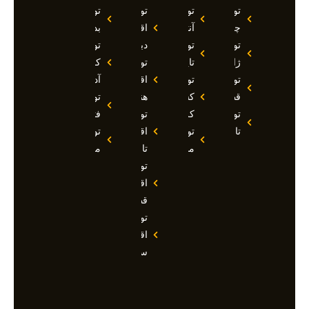
تور
تور
تور
تور
چین
آنتالیا
اقساطی
بدروم
تور
تور
دبی
تور
ژاپن
تایلند
تور
کوش
تور
تور
اقساطی
آداسی
قطر
کشتی
هند
تور
تور
کروز
تور
فتحیه
تاجیکستان
تور
اقساطی
تور
مالدیو
تاجیکستان
مالزی
تور
اقساطی
قطر
تور
اقساطی
سوچی