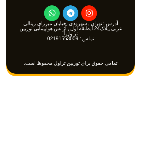
W
T
I
h
e
n
a
l
s
آدرس : تهران , سهرودی ,خیابان میرزای زینالی
غربی ,پلاک124,طبقه اول , آژانس هواپیمایی توربین
t
e
t
تراول1
a
تماس : 02191553009
g
s
a
r
g
p
a
r
p
m
a
تمامی حقوق برای توربین تراول محفوظ است.
m