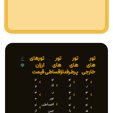
تور
تور
تور
تورهای
های
های
های
ارزان
خارجی
پرطرفدار
اقساطی
قیمت
تور
تور
تور
تور
روسیه
استانبول
اقساطی
وان
تور
تور
روسیه
تور
دبی
کیش
تور
مارماریس
تور
تور
اقساطی
تور
هند
بالی
چین
ازمیر