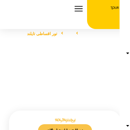
صفحه اصلی
تور
تور اقساطی تایلند
تور اقساطی تایلند
تاریخ انتشار :
14 آذر 1404