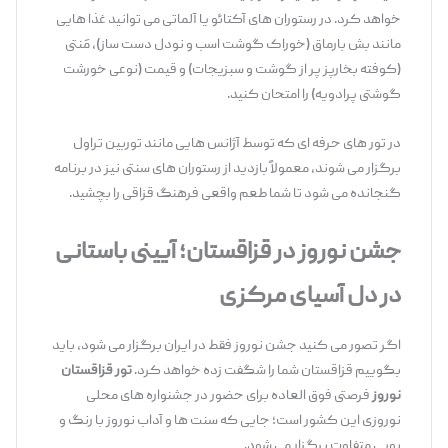
خواهد کرد. در رستوران ‌های آکتائو یا آلماتی می ‌توانید غذا هایی
مانند بش ‌بارماق (خوراک گوشت اسب و نودل دست ‌ساز)، مَنتی
(کوفته بخارپز پر از گوشت و سبزیجات) و قیمت (نوعی خورشت
گوشتی پرادویه) را امتحان کنید.
در تور های حرفه‌ ای که توسط آژانس‌ هایی مانند توربین تراول
برگزار می ‌شوند، معمولاً بازدید از رستوران ‌های سنتی نیز در برنامه
گنجانده می‌ شود تا شما طعم واقعی فرهنگ قزاقی را بچشید.
جشن نوروز در قزاقستان؛ آیینی باستانی
در دل آسیای مرکزی
اگر تصور می ‌کنید جشن نوروز فقط در ایران برگزار می ‌شود، باید
بگوییم قزاقستان شما را شگفت ‌زده خواهد کرد.
تور قزاقستان
نوروز
فرصتی فوق ‌العاده برای حضور در جشنواره‌ های محلی
نوروزی این کشور است؛ جایی که سنت ‌ها و آداب نوروز با رنگ و
بویی متفاوت برگزار می ‌شود.