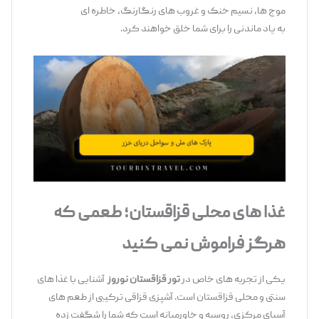
موج‌ ها، نسیم خنک و غروب ‌های رنگارنگ، خاطره ‌ای
به ‌یاد ماندنی را برای شما خلق خواهند کرد.
غذا
های محلی قزاقستان؛ طعمی که
هرگز فراموش نمی
‌کنید
یکی از تجربه‌ های خاص در
تور قزاقستان نوروز
آشنایی با غذا های
سنتی و محلی قزاقستان است. آشپزی قزاقی ترکیبی از طعم‌ های
آسیای مرکزی، روسیه و خاورمیانه است که شما را شگفت ‌زده