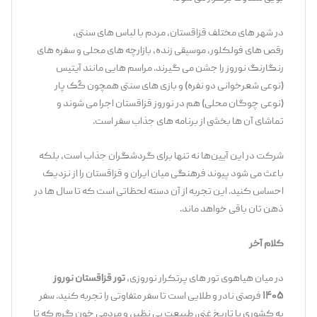
در شهر های مختلف قزاقستان، مردم با لباس ‌های سنتی،
رقص ‌های فولکلور، موسیقی زنده، بازارچه ‌های محلی و سفره ‌های
رنگارنگ نوروز را جشن می ‌گیرند. مراسم‌ هایی مانند آیتیس
(نوعی شعرخوانی دو نفره) و بازی ‌های سنتی همچون کُک ‌پار
(نوعی چوگان محلی) هم در نوروز قزاقستان اجرا می‌ شوند و
تماشای آن ‌ها بخشی از برنامه ‌های جذاب سفر است.
شرکت در این آیین‌ها نه ‌تنها برای گردشگران جذاب است، بلکه
باعث می‌ شود پیوند فرهنگی میان ایران و قزاقستان را از نزدیک
احساس کنید. این تجربه از آن دسته لحظاتی است که تا سال ‌ها در
ذهن‌ تان باقی خواهد ماند.
کلام آخر
در میان هیاهوی تور های پرتکرار نوروزی،
تور قزاقستان نوروز
۱۴۰۵
فرصتی نادر و طلایی است تا سفر متفاوتی را تجربه کنید. سفر
به کشوری با تاریخ غنی، طبیعت بی ‌نظیر، و مردمی خون‌ گرم که تا