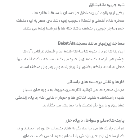
شبه‌
جزیره مانقیشلاق
یکی از رمزآلود ترین مناطق قزاقستان با سنگ ‌نگاره ‌ها،
صخره‌ های آهکی و اشکال عجیب زمین‌ شناسی. سفر به این منطقه
حس ماجراجویی و کشف ناشناخته‌ ها را در شما زنده می ‌کند.
مساجد زیرزمینی مانند مسجد
Beket Ata
این بنا ها در دل کوه ‌ها ساخته شده ‌اند و فضای عرفانی آن ‌ها
چشم هر بازدید کننده ‌ای را خیره می‌ کند. مسجد بکت ‌آتا نه تنها
محل عبادت، بلکه بخشی از تاریخ زنده و پر رمز و راز منطقه است.
غار
ها و نقش
‌برجسته
‌های باستانی
در دل صخره‌ ها می ‌توانید آثار هنری مربوط به دوره‌ های بسیار
کهن را مشاهده کنید. نقاشی‌ ها و حجاری ‌هایی که رد پای زندگی
عشایری و تاریخ نئولیتیک را به نمایش می‌ گذارند.
پارک
‌های ملی و سواحل دریای خزر
در این پارک ‌ها می ‌توانید گونه‌ های کمیاب جانوری را ببینید و در
کنار ساحل آرام خزر، آرامش را با تمام وجود لمس کنید. صدای