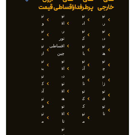
خارجی
پرطرفدار
اقساطی
قیمت
تور
تور
تور
تور
روسیه
استانبول
اقساطی
وان
تور
تور
روسیه
تور
دبی
کیش
تور
مارماریس
تور
تور
اقساطی
تور
هند
بالی
چین
ازمیر
تور
تور
تور
تور
چین
آنتالیا
اقساطی
بدروم
تور
تور
دبی
تور
ژاپن
تایلند
تور
کوش
تور
تور
اقساطی
آداسی
قطر
کشتی
هند
تور
تور
کروز
تور
فتحیه
تاجیکستان
تور
اقساطی
تور
مالدیو
تاجیکستان
مالزی
تور