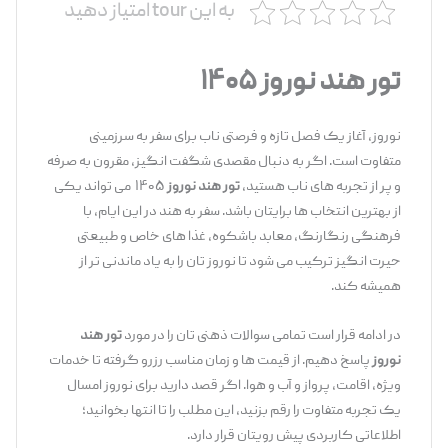
به این tour امتیاز دهید
تور هند نوروز
۱۴۰۵
نوروز، آغاز یک فصل تازه و فرصتی ناب برای سفر به سرزمینی
متفاوت است. اگر به ‌دنبال مقصدی شگفت ‌انگیز، مقرون ‌به ‌صرفه
و پر از تجربه ‌های ناب هستید،
تور هند نوروز
۱۴۰۵ می ‌تواند یکی
از بهترین انتخاب ‌ها برایتان باشد. سفر به هند در این ایام، با
فرهنگی رنگارنگ، معابد باشکوه، غذا های خاص و طبیعتی
حیرت ‌انگیز ترکیب می ‌شود تا نوروز تان را به‌ یاد ماندنی ‌تر از
همیشه کند.
در ادامه قرار است تمامی سوالات ذهنی‌ تان را در مورد
تور هند
نوروز
پاسخ دهیم. از قیمت‌ ها و زمان مناسب رزرو گرفته تا خدمات
ویژه، اقامت، پرواز و آب ‌و هوا. اگر قصد دارید برای نوروز امسال
یک تجربه متفاوت را رقم بزنید، این مطلب را تا انتها بخوانید؛
اطلاعاتی کاربردی پیش رویتان قرار دارد.