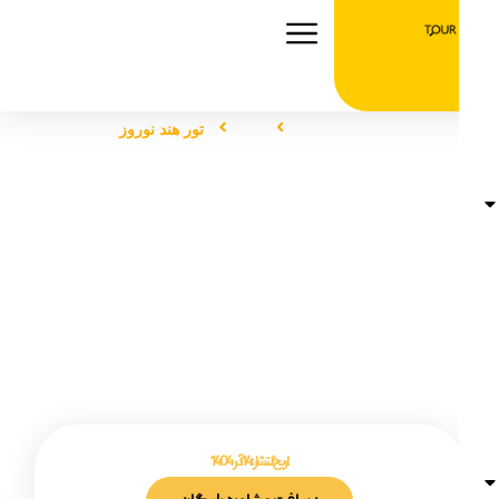
صفحه اصلی
تور
تور هند نوروز
تور هند نوروز
تاریخ انتشار :
14 آذر 1404