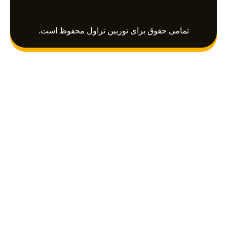
a
r
g
p
a
r
p
m
a
تمامی حقوق برای توربین تراول محفوظ است.
m