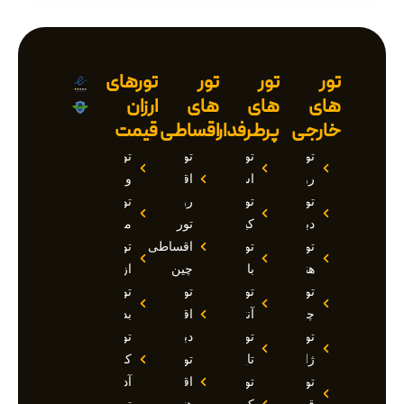
تور
تور
تور
تورهای
های
های
های
ارزان
خارجی
پرطرفدار
اقساطی
قیمت
تور
تور
تور
تور
روسیه
استانبول
اقساطی
وان
تور
تور
روسیه
تور
دبی
کیش
تور
مارماریس
تور
تور
اقساطی
تور
هند
بالی
چین
ازمیر
تور
تور
تور
تور
چین
آنتالیا
اقساطی
بدروم
تور
تور
دبی
تور
ژاپن
تایلند
تور
کوش
تور
تور
اقساطی
آداسی