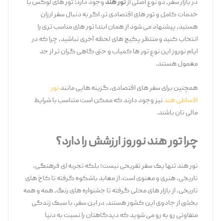
در بازار سفر، دو نوع اصلی از
تور هند
وجود دارد: تور های لوکس با
خدمات کامل و تور های اقتصادی ‌تر. اگر به دنبال سفر ارزان
هستید، پیشنهاد می ‌شود از همان ابتدا تور های مناسب ‌تری را
انتخاب کنید و منتظر پکیج‌ های لحظه آخری نباشید، چرا که در
ایام نوروز این نوع تور ها کمیاب و حتی گاهی گران ‌تر از حد
معمول هستند.
همچنین برای سفر های اقتصادی، گزینه ‌هایی مانند
تور
اقساطی هند
نیز وجود دارند که ممکن است متناسب با شرایط
مالی تان باشند.
چرا تور هند نوروز ارزشش را دارد؟
تور هند تنها یک سفر تفریحی نیست؛ بلکه تجربه ‌ای فرهنگی،
تاریخی، هنری و معنوی است. از معابد باشکوه گرفته تا کاخ‌ های
تاریخی، از بازار های محلی گرفته تا جشنواره‌ های رنگ، همه و همه
بخشی از جادوی این کشور هستند. در این سفر، با سبک زندگی
متفاوتی رو به ‌رو می ‌شوید که دیدگاهتان را نسبت به دنیا