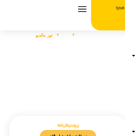
صفحه اصلی
تور
تور مالدیو
تور مالدیو
تاریخ انتشار :
14 آذر 1404