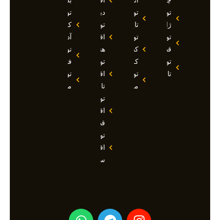
چین
آنتالیا
اقساطی
بدروم
تور
تور
دبی
تور
ژاپن
تایلند
تور
کوش
تور
تور
اقساطی
آداسی
قطر
کشتی
هند
تور
تور
کروز
تور
فتحیه
تاجیکستان
تور
اقساطی
تور
مالدیو
تاجیکستان
مالزی
تور
اقساطی
قطر
تور
اقساطی
سوچی
W
T
I