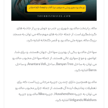
ماله، پایتخت مالدیو، شهری پر جنب و جوش و پر از جاذبه های
گردشگری است. از جمله جاذبه های مهم ماله می توان به مسجد
بزرگ ماله، موزه ملی مالدیو، و قصر گلخانه اشاره کرد.
سواحل مالدیو یکی از بهترین سواحل جهان هستند، و برای شنا،
غواصی، و موج سواری عالی هستند. از جمله سواحل محبوب مالدیو
می توان به ساحل Banyan Tree, ساحل Anantara Veli، و ساحل
Baros اشاره کرد.
مالدیو همچنین دارای چندین جزیره مرجانی زیبا است که برای
تعطیلات رمانتیک ایده آل هستند. از جمله جزایر محبوب مالدیو
می توان به جزیره Huvahendhoo، جزیره Nika مالدیو و جزیره
Veligandu Maldives اشاره کرد.