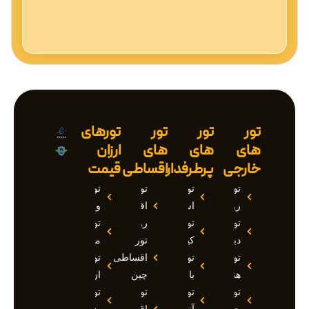
تور
تور
تور
تورهای
های
های
های
ارزان
خارجی
پرطرفدار
اقساطی
قیمت
تور
تور
تور
تور
روسیه
استانبول
اقساطی
وان
تور
تور
روسیه
تور
دبی
کیش
تور
مارماریس
تور
تور
اقساطی
تور
هند
بالی
چین
ازمیر
تور
تور
تور
تور