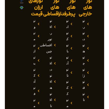
تور
تور
تور
تورهای
های
های
های
ارزان
خارجی
پرطرفدار
اقساطی
قیمت
تور
تور
تور
تور
روسیه
استانبول
اقساطی
وان
تور
تور
روسیه
تور
دبی
کیش
تور
مارماریس
تور
تور
اقساطی
تور
هند
بالی
چین
ازمیر
تور
تور
تور
تور
چین
آنتالیا
اقساطی
بدروم
تور
تور
دبی
تور
ژاپن
تایلند
تور
کوش
تور
تور
اقساطی
آداسی
قطر
کشتی
هند
تور
تور
کروز
تور
فتحیه
تاجیکستان
تور
اقساطی
تور
مالدیو
تاجیکستان
مالزی