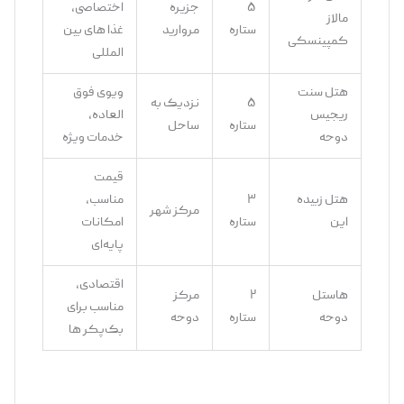
۵
جزیره
اختصاصی،
مالاز
ستاره
مروارید
غذا های بین
کمپینسکی
‌المللی
هتل سنت
ویوی فوق
۵
نزدیک به
ریجیس
‌العاده،
ستاره
ساحل
دوحه
خدمات ویژه
قیمت
هتل زبیده
۳
مناسب،
مرکز شهر
این
ستاره
امکانات
پایه‌ای
اقتصادی،
هاستل
۲
مرکز
مناسب برای
دوحه
ستاره
دوحه
بک‌پکر ها