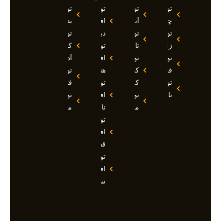
تور
تور
تور
تور
چین
آنتالیا
اقساطی
بدروم
تور
تور
دبی
تور
ژاپن
تایلند
تور
کوش
تور
تور
اقساطی
آداسی
قطر
کشتی
هند
تور
تور
کروز
تور
فتحیه
تاجیکستان
تور
اقساطی
تور
مالدیو
تاجیکستان
مالزی
تور
اقساطی
قطر
تور
اقساطی
سوچی