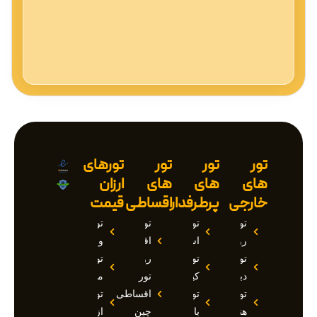
تور
تور
تور
تورهای
های
های
های
ارزان
خارجی
پرطرفدار
اقساطی
قیمت
تور
تور
تور
تور
روسیه
استانبول
اقساطی
وان
تور
تور
روسیه
تور
دبی
کیش
تور
مارماریس
تور
تور
اقساطی
تور
هند
بالی
چین
ازمیر