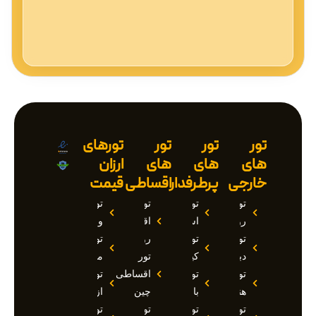
تور
تور
تور
تورهای
های
های
های
ارزان
خارجی
پرطرفدار
اقساطی
قیمت
تور
تور
تور
تور
روسیه
استانبول
اقساطی
وان
تور
تور
روسیه
تور
دبی
کیش
تور
مارماریس
تور
تور
اقساطی
تور
هند
بالی
چین
ازمیر
تور
تور
تور
تور