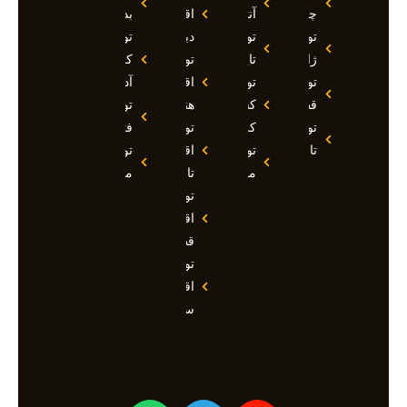
چین
آنتالیا
اقساطی
بدروم
تور
تور
دبی
تور
ژاپن
تایلند
تور
کوش
تور
تور
اقساطی
آداسی
قطر
کشتی
هند
تور
تور
کروز
تور
فتحیه
تاجیکستان
تور
اقساطی
تور
مالدیو
تاجیکستان
مالزی
تور
اقساطی
قطر
تور
اقساطی
سوچی