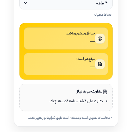
اقساط ماهیانه
حداقل پیش‌پرداخت:
—
مبلغ هر قسط:
—
مدارک مورد نیاز
کارت ملی\ شناسنامه\دسته چک
* محاسبات تقریبی است و ممکن است طبق شرایط تور تغییر کند.