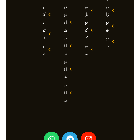
تور
تور
دبی
تور
ژاپن
تایلند
تور
کوش
تور
تور
اقساطی
آداسی
قطر
کشتی
هند
تور
تور
کروز
تور
فتحیه
تاجیکستان
تور
اقساطی
تور
مالدیو
تاجیکستان
مالزی
تور
اقساطی
قطر
تور
اقساطی
سوچی
W
T
I