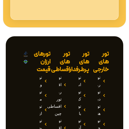
تور
تور
تور
تورهای
های
های
های
ارزان
خارجی
پرطرفدار
اقساطی
قیمت
تور
تور
تور
تور
روسیه
استانبول
اقساطی
وان
تور
تور
روسیه
تور
دبی
کیش
تور
مارماریس
تور
تور
اقساطی
تور
هند
بالی
چین
ازمیر
تور
تور
تور
تور
چین
آنتالیا
اقساطی
بدروم