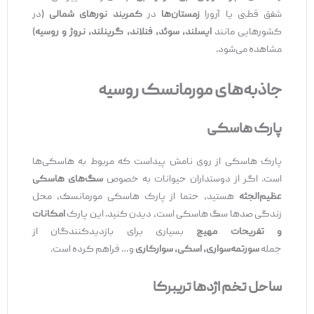
شفق قطبی یا آرورا
زمستان‌ها
در
کمربند نورهای شمالی
(در
کشورهایی مانند
ایسلند، سوئد، فنلاند، گرینلند، نروژ و روسیه
)
مشاهده می‌شود.
جاذبه‌های مورمانسک روسیه
پارک هاسکی
پارک هاسکی از روی نامش پیداست که مربوط به هاسکی‌ها
است. اگر از دوستداران حیوانات به خصوص
سگ‌های هاسکی
عظیم‌الجثه
هستید، حتما از پارک هاسکی مورمانسک، محل
زندگی صدها سگ هاسکی است، دیدن کنید. این پارک
امکانات
و تفریحات مهیج
بسیاری برای بازدیدکنندگان از
جمله
سورتمه‌سواری، اسکی، سوارکاری
و… فراهم کرده است.
ساحل تخم اژدها تریبرکا