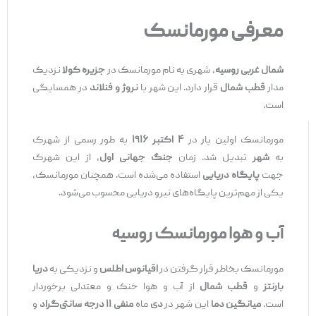
معرفی مورمانسک
شمال غربی روسیه
، شهری به نام مورمانسک در
جزیره کولا
نزدیک
مدار
قطب شمال
قرار دارد. این شهر با
نروژ و فنلاند
در همسایگی
است.
مورمانسک اولین بار در
۴ اکتبر ۱۹۱۶
به طور رسمی از شهرک
به
شهر
تبدیل شد. زمان
جنگ جهانی اول
، از این شهرک
جهت
پایگاه دریایی
استفاده می‌شده است. همچنان مورمانسک،
یکی از مهم‌ترین پایگاه‌های نیرو دریایی محسوب می‌شود.
آب و هوا مورمانسک روسیه
مورمانسک بخاطر قرار گرفتن در
اقیانوس اطلس
و نزدیکی به
دریا
بارنتز
و
قطب شمال
از آب و هوا خنک و معتدلی برخوردار
است.
میانگین دما
این شهر در
دی
ماه
منفی ۱۱ درجه سانتی‌گراد
و