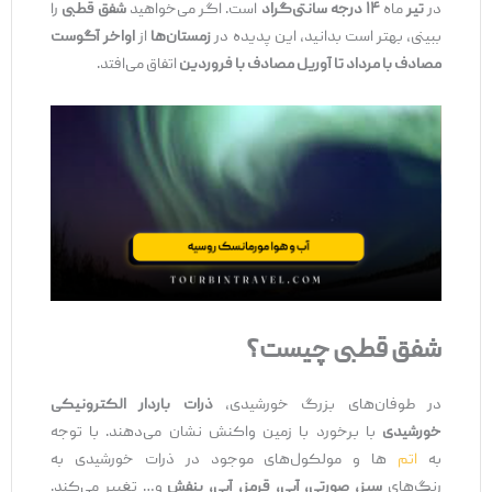
در
تیر
ماه
۱۴ درجه سانتی‌گراد
است. اگر می‌خواهید
شفق قطبی
را
ببینی، بهتر است بدانید، این پدیده در
زمستان‌ها
از
اواخر آگوست
مصادف با مرداد تا آوریل مصادف با فروردین
اتفاق می‌افتد.
شفق قطبی چیست؟
در طوفان‌های بزرگ خورشیدی،
ذرات باردار الکترونیکی
خورشیدی
با برخورد با زمین واکنش نشان می‌دهند. با توجه
به
اتم‌
ها و مولکول‌های موجود در ذرات خورشیدی به
رنگ‌های
سبز، صورتی، آبی، قرمز، آبی، بنفش
و… تغییر می‌کند.