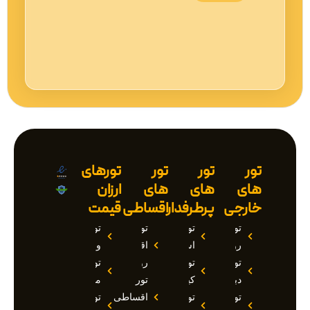
تور
تور
تور
تورهای
های
های
های
ارزان
خارجی
پرطرفدار
اقساطی
قیمت
تور
تور
تور
تور
روسیه
استانبول
اقساطی
وان
تور
تور
روسیه
تور
دبی
کیش
تور
مارماریس
تور
تور
اقساطی
تور