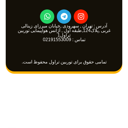
W
T
I
h
e
n
a
l
s
آدرس : تهران , سهرودی ,خیابان میرزای زینالی
غربی ,پلاک124,طبقه اول , آژانس هواپیمایی توربین
t
e
t
تراول1
a
تماس : 02191553009
g
s
a
r
g
p
a
r
p
m
a
تمامی حقوق برای توربین تراول محفوظ است.
m