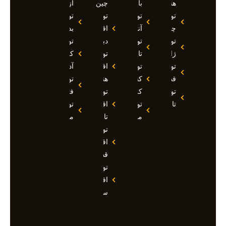
هند
بالی
چین
ازمیر
تور
تور
تور
تور
چین
آنتالیا
اقساطی
بدروم
تور
تور
دبی
تور
ژاپن
تایلند
تور
کوش
تور
تور
اقساطی
آداسی
قطر
کشتی
هند
تور
تور
کروز
تور
فتحیه
تاجیکستان
تور
اقساطی
تور
مالدیو
تاجیکستان
مالزی
تور
اقساطی
قطر
تور
اقساطی
سوچی