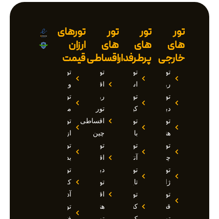
تور
تور
تور
تورهای
های
های
های
ارزان
خارجی
پرطرفدار
اقساطی
قیمت
تور
تور
تور
تور
روسیه
استانبول
اقساطی
وان
تور
تور
روسیه
تور
دبی
کیش
تور
مارماریس
تور
تور
اقساطی
تور
هند
بالی
چین
ازمیر
تور
تور
تور
تور
چین
آنتالیا
اقساطی
بدروم
تور
تور
دبی
تور
ژاپن
تایلند
تور
کوش
تور
تور
اقساطی
آداسی
قطر
کشتی
هند
تور
تور
کروز
تور
فتحیه