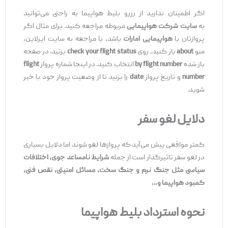
اگر اطمینان ندارید از رزرو بلیط هواپیما به راحتی می‌توانید
به
سایت شرکت هواپیمایی
مربوطه مراجعه کنید. برای مثال اگر
پروازتان با
هواپیمایی امارات
باشد، با مراجعه به سایت ایرلاین،
منو
about
باز کنید، روی
check your flight status
بزنید. در صفحه
باز شده
by flight number
انتخاب کنید. در اینجا شماره پرواز
flight
number
و تاریخ پرواز
date
را بزنید تا از وضعیت پرواز خود با خبر
شوید.
دلایل لغو سفر
کمتر مواقعی پیش می‌آید که پروازها لغو شوند اما دلایل بسیاری
در لغو سفر تاثیرگذار است از جمله
شرایط نامساعد جوی، اختلافات
سیاسی مثل جنگ نرم و جنگ سخت، مسائل امنیتی، نقص فنی،
کمبود هواپیما و…
نحوه استرداد بلیط هواپیما