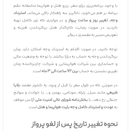
با وجود برنامه‌ریزی برای سفر، رزرو هتل و هواپیما متاسفانه نظم
برنامه بر هم می‌خورد. ناگریز سه راهکار باقی می‌ماند،
استرداد
وجه، تغییر روز و ساعت پرواز
و در مواردی که تور کامل تهیه
کردید در صورت رضایت کارگذار هتل برگرداندن هزینه و
تعویض مسیر به مقصدی دیگر.
توجه کنید، در صورت اقدام به استرداد وجه امکان دارد زمان
برگرداندن وجه به حساب به درازا بکشد. با توجه به وضعیت مالی
و حسابداری بین شرکت هواپیمایی و شرکت چارترکننده زمان
تقریبی نشستن به حساب
بین ۷۲ ساعت الی ۳ ماه
است.
در صورتی که در طول سفر یا قبل از ورود به کشور مقصد
بلایا
طبیعی
مانند سیل، زلزله، سونامی، بهمن و… یا حوادث و سوانح
جنگی رخ دهد، با
بخش
نامه شورای عالی امنیت ملی
آژانس موظف
به
عودت و استرداد کامل وجه بلیت هواپیما و هتل
است.
نحوه تغییر تاریخ پس از لغو پرواز