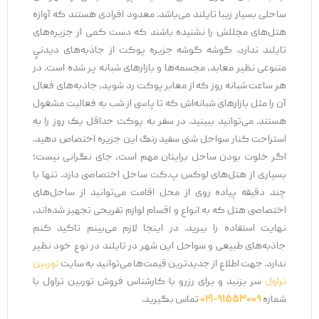
ساحلی بسیار زیبا تایلند می‌باشد. معدود افرادی هستند که آوازه
هتل‌های مجللش را نشنیده باشند که دست کمی از جزیره‌های
تایلند ندارد. گوشه گوشه جزیره پوکت از جاذبه‌های دیدنیٍ
متنوعی نظیر معابد، مجسمه‌ها و بازارهای شبانه پر شده است. در
هر ساعت شبانه روز که از معابر پوکت رد شوید، جاذبه‌های فعال
آن را مثل بازارهای شبانه‌اش که تا پاسی از شب به فعالیت مشغول
هستند. می‌توانید ببینید. در سفر به پوکت حداقل یک روز را به
استراحت کنار سواحل شنی سفید رنگ این جزیره اختصاص دهید.
اگر خلوت بودن ساحل برایتان مهم است، جای نگرانی نیست؛
بسیاری از هتل‌های لوکس پ.کت ساحل اختصاصی دارد. تنها با
چند دقیقه پیاده روی از محل اقامت می‌توانید از ساحل‌های
اختصاصی هتل که به انواع و اقسام لوازم تفریحی تجهیز شده‌اند،
نهایت استفاده را ببرید. در اینجا لازم می‌بینم تاکید کنم
جاذبه‌های طبیعی و سواحل این شهر در تایلند در نوع خود نظیر
ندارد. جهت اطلاع از جدیدترین قیمت‌ها می‌توانید به سایت
توربین
تراول
سر بزنید و برای رزرو با کارشناس فروش توربین تراول با
شماره
۹۱۵۵۳۰۰۹-۰۲۱
تماس بگیرید.