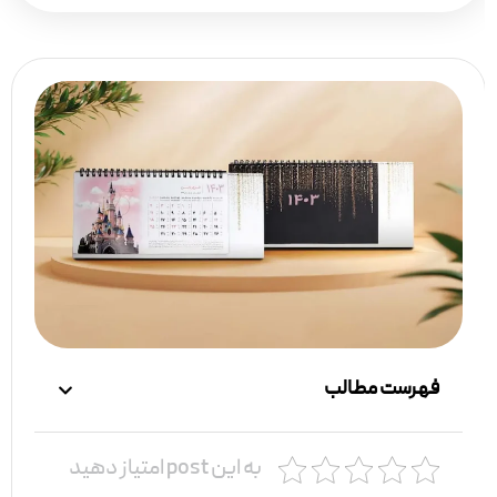
فهرست مطالب
به این post امتیاز دهید