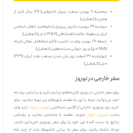
سه‌شنبه ۹ بهمن: مبعث رسول اکرم(ص) (۱۳ سال قبل از
هجرت) (تعطیل)
دوشنبه ۲۲ بهمن: سالروز پیروزی شکوهمند انقلاب اسلامی
ایران و سقوط نظام شاهنشاهی (۱۳۵۷ ه ش) (تعطیل)
جمعه ۲۶ بهمن: ولادت حضرت قائم عجلاهلل تعالی فرجه
(۲۵۵ ه ق) و روز جهانی مستضعفین (تعطیل)
چهارشنبه ۲۹ اسفند: روز ملی شدن صنعت نفت ایران (۱۳۲۹
ه ش) (تعطیل)
سفر خارجی در نوروز
برای سفر خارجی در نوروز گزینه‌های زیادی دارید و بر اساس بودجه
خود می‌توانید بلیط یا تور به مقصد شهرهای زیر تهیه نمایید. برای
خرید تور نوروزی خارجی از آژانس مسافرتی
توربین تراول
باید وارد
سایت
توربین تراول
شوید، مقصد را مشخص نمایید و براساس
نتایج به دست آمده تور خود را برای سفر نوروزی خریداری کنید.
توجه داشته باشید برای سفر به برخی کشورها باید از چند ماه