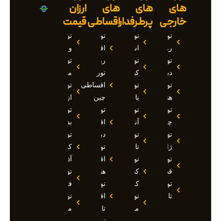
های
های
های
ارزان
خارجی
پرطرفدار
اقساطی
قیمت
تور
تور
تور
تور
روسیه
استانبول
اقساطی
وان
تور
تور
روسیه
تور
دبی
کیش
تور
مارماریس
تور
تور
اقساطی
تور
هند
بالی
چین
ازمیر
تور
تور
تور
تور
چین
آنتالیا
اقساطی
بدروم
تور
تور
دبی
تور
ژاپن
تایلند
تور
کوش
تور
تور
اقساطی
آداسی
قطر
کشتی
هند
تور
تور
کروز
تور
فتحیه
تاجیکستان
تور
اقساطی
تور
مالدیو
تاجیکستان
مالزی
تور