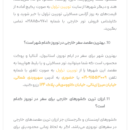
هند و دیگر شهرها از سایت
توربین تراول
به صورت پکیج آماده از
قیمت‌های به روز آژانس مسافرتی توربین تراول با خبر شوید و با
کارشناس فروش تور خارجی با شماره ۰۲۱۸۸۵۰۹۷۰۱ تماس
بگیرید.
بهترین مقصد سفر خارجی در نوروز کدام شهر است؟
بهترین شهر برای سفر در ایام نوروز، استانبول، آنتالیا و پوکت
محسوب است که شما می‎توانید تور مسافرتی و یا بلیط هواپیما به
مقصد این شهرها را از
توربین تراول
به صورت تلفنی با شماره
تلفن
۹۱۵۵۳۰۰۹-۰۲۱
یا
حضوری
به آدرس
سهروردی شمالی،
خیایان میرزا زینالی، خیابان کاووسی‌فر، پلاک ۱۲۴
رزرو کنید.
ارزان ترین کشورهای خارجی برای سفر در نوروز کدام
است؟
کشورهای ارمنستان و گرجستان جز ارزان ترین مقصدهای خارجی
در سفرهای نوروزی می‌باشد. اگر به لحاظ زمانی محدودیتی برای