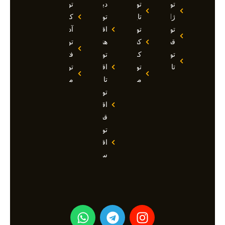
تور
تور
دبی
تور
ژاپن
تایلند
تور
کوش
تور
تور
اقساطی
آداسی
قطر
کشتی
هند
تور
تور
کروز
تور
فتحیه
تاجیکستان
تور
اقساطی
تور
مالدیو
تاجیکستان
مالزی
تور
اقساطی
قطر
تور
اقساطی
سوچی
W
T
I
h
e
n