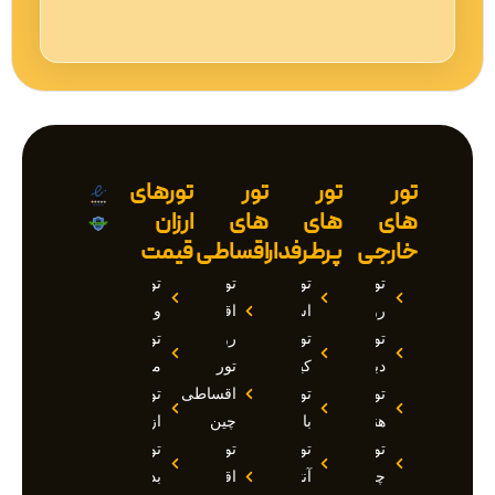
تور
تور
تور
تورهای
های
های
های
ارزان
خارجی
پرطرفدار
اقساطی
قیمت
تور
تور
تور
تور
روسیه
استانبول
اقساطی
وان
تور
تور
روسیه
تور
دبی
کیش
تور
مارماریس
تور
تور
اقساطی
تور
هند
بالی
چین
ازمیر
تور
تور
تور
تور
چین
آنتالیا
اقساطی
بدروم