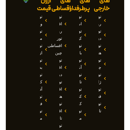
های
های
های
ارزان
خارجی
پرطرفدار
اقساطی
قیمت
تور
تور
تور
تور
روسیه
استانبول
اقساطی
وان
تور
تور
روسیه
تور
دبی
کیش
تور
مارماریس
تور
تور
اقساطی
تور
هند
بالی
چین
ازمیر
تور
تور
تور
تور
چین
آنتالیا
اقساطی
بدروم
تور
تور
دبی
تور
ژاپن
تایلند
تور
کوش
تور
تور
اقساطی
آداسی
قطر
کشتی
هند
تور
تور
کروز
تور
فتحیه
تاجیکستان
تور
اقساطی
تور
مالدیو
تاجیکستان
مالزی
تور