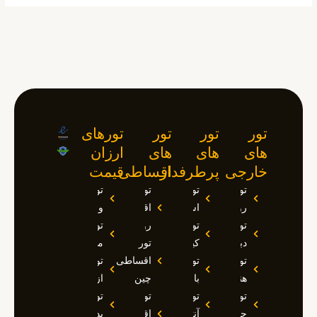
تور
تور
تور
تورهای
های
های
های
ارزان
خارجی
پرطرفدار
اقساطی
قیمت
تور
تور
تور
تور
روسیه
استانبول
اقساطی
وان
تور
تور
روسیه
تور
دبی
کیش
تور
مارماریس
تور
تور
اقساطی
تور
هند
بالی
چین
ازمیر
تور
تور
تور
تور
چین
آنتالیا
اقساطی
بدروم