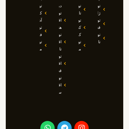
تور
تور
دبی
تور
ژاپن
تایلند
تور
کوش
تور
تور
اقساطی
آداسی
قطر
کشتی
هند
تور
تور
کروز
تور
فتحیه
تاجیکستان
تور
اقساطی
تور
مالدیو
تاجیکستان
مالزی
تور
اقساطی
قطر
تور
اقساطی
سوچی
W
T
I