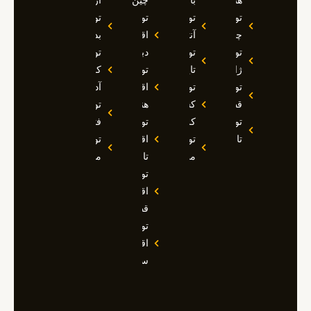
هند
بالی
چین
ازمیر
تور
تور
تور
تور
چین
آنتالیا
اقساطی
بدروم
تور
تور
دبی
تور
ژاپن
تایلند
تور
کوش
تور
تور
اقساطی
آداسی
قطر
کشتی
هند
تور
تور
کروز
تور
فتحیه
تاجیکستان
تور
اقساطی
تور
مالدیو
تاجیکستان
مالزی
تور
اقساطی
قطر
تور
اقساطی
سوچی