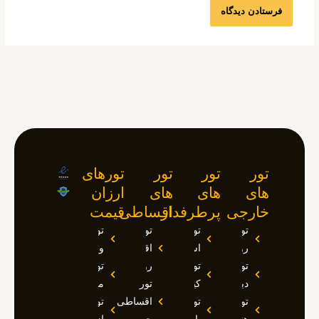
تور
تور
تور
تورهای
های
های
های
ارزان
خارجی
پرطرفدار
اقساطی
قیمت
تور
تور
تور
تور
روسیه
استانبول
اقساطی
وان
تور
تور
روسیه
تور
دبی
کیش
تور
مارماریس
تور
تور
اقساطی
تور