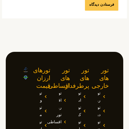
تور
تور
تور
تورهای
های
های
های
ارزان
خارجی
پرطرفدار
اقساطی
قیمت
تور
تور
تور
تور
روسیه
استانبول
اقساطی
وان
تور
تور
روسیه
تور
دبی
کیش
تور
مارماریس
تور
تور
اقساطی
تور