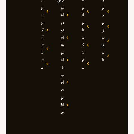
هند
بالی
چین
ازمیر
تور
تور
تور
تور
چین
آنتالیا
اقساطی
بدروم
تور
تور
دبی
تور
ژاپن
تایلند
تور
کوش
تور
تور
اقساطی
آداسی
قطر
کشتی
هند
تور
تور
کروز
تور
فتحیه
تاجیکستان
تور
اقساطی
تور
مالدیو
تاجیکستان
مالزی
تور
اقساطی
قطر
تور
اقساطی
سوچی