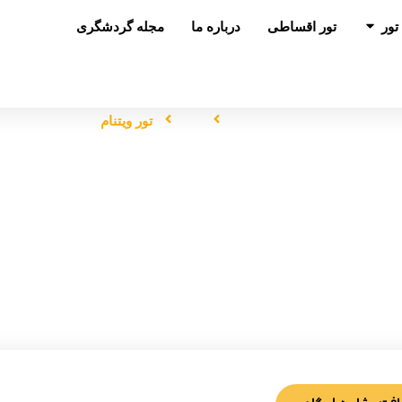
باز کردن در تور
تور
تور اقساطی
درباره ما
مجله گردشگری
صفحه اصلی
تور
تور ویتنام
تور ویتنام