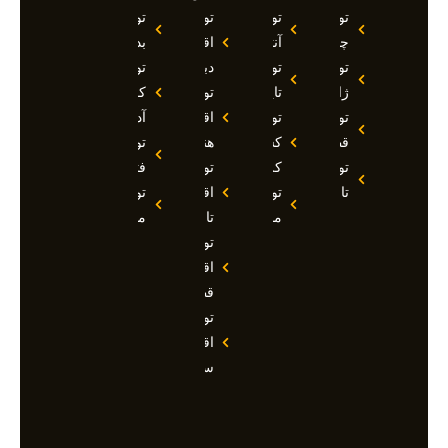
تور
تور
تور
تور
چین
آنتالیا
اقساطی
بدروم
تور
تور
دبی
تور
ژاپن
تایلند
تور
کوش
تور
تور
اقساطی
آداسی
قطر
کشتی
هند
تور
تور
کروز
تور
فتحیه
تاجیکستان
تور
اقساطی
تور
مالدیو
تاجیکستان
مالزی
تور
اقساطی
قطر
تور
اقساطی
سوچی