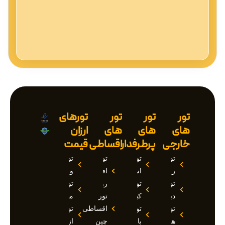
تور
تور
تور
تورهای
های
های
های
ارزان
خارجی
پرطرفدار
اقساطی
قیمت
تور
تور
تور
تور
روسیه
استانبول
اقساطی
وان
تور
تور
روسیه
تور
دبی
کیش
تور
مارماریس
تور
تور
اقساطی
تور
هند
بالی
چین
ازمیر