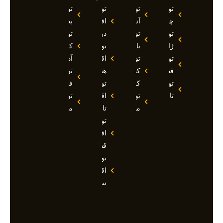
تور
تور
تور
تور
چین
آنتالیا
اقساطی
بدروم
تور
تور
دبی
تور
ژاپن
تایلند
تور
کوش
تور
تور
اقساطی
آداسی
قطر
کشتی
هند
تور
تور
کروز
تور
فتحیه
تاجیکستان
تور
اقساطی
تور
مالدیو
تاجیکستان
مالزی
تور
اقساطی
قطر
تور
اقساطی
سوچی