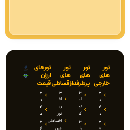
تور
تور
تور
تورهای
های
های
های
ارزان
خارجی
پرطرفدار
اقساطی
قیمت
تور
تور
تور
تور
روسیه
استانبول
اقساطی
وان
تور
تور
روسیه
تور
دبی
کیش
تور
مارماریس
تور
تور
اقساطی
تور
هند
بالی
چین
ازمیر