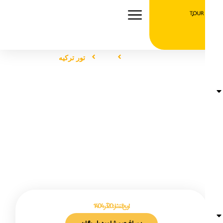
صفحه اصلی
تور
تور ترکیه
تور ترکیه
تاریخ انتشار :
20 آذر 1404