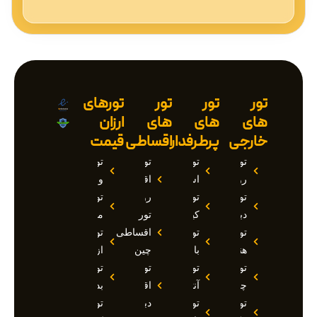
تور
تور
تور
تورهای
های
های
های
ارزان
خارجی
پرطرفدار
اقساطی
قیمت
تور
تور
تور
تور
روسیه
استانبول
اقساطی
وان
تور
تور
روسیه
تور
دبی
کیش
تور
مارماریس
تور
تور
اقساطی
تور
هند
بالی
چین
ازمیر
تور
تور
تور
تور
چین
آنتالیا
اقساطی
بدروم
تور
تور
دبی
تور