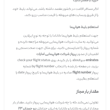
خرید با مستر کارت
اگر مسافر اقامت در کشور مقصد داشته باشد، می‌تواند بلیط خود
را از طریق وبسایت‌های مربوطه با قیمت مناسب رزرو کند.
استعلام بلیط هواپیما
جهت استعلام بلیط هواپیما کانادا با توجه به نوع ایرلاین
می‌توانید به سایت شرکت هواپیمایی مربوطه مراجعه کرده و
شماره پرواز را اعتبارسنجی کنید. برای مثال جهت صحت‌سنجی و
اطمینان از صدور
پرواز شرکت هواپیمایی امارات
emirates
منوabout را باز کرده، روی check your flight status
بزنید. در صفحه باز شده با انتخاب by flight number شماره
پرواز
flight number
صادره در بلیط هواپیما و تاریخ پرواز date را
استعلام بگیرید.
مقدار بار مجاز
تفاوتی نمی‌کند که با چه شرکت هواپیمایی پرواز دارید، مقدار بار
مجاز از ایران به کانادا و کانادا به ایران حداکثر
دو چمدان ۲۳