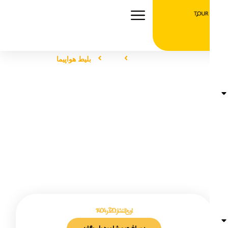
صفحه اصلی
تور
بلیط هواپیما
بلیط هواپیما
تاریخ انتشار :
20 آذر 1404