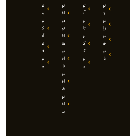
تور
تور
تور
تور
چین
آنتالیا
اقساطی
بدروم
تور
تور
دبی
تور
ژاپن
تایلند
تور
کوش
تور
تور
اقساطی
آداسی
قطر
کشتی
هند
تور
تور
کروز
تور
فتحیه
تاجیکستان
تور
اقساطی
تور
مالدیو
تاجیکستان
مالزی
تور
اقساطی
قطر
تور
اقساطی
سوچی