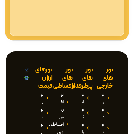
تور
تور
تور
تورهای
های
های
های
ارزان
خارجی
پرطرفدار
اقساطی
قیمت
تور
تور
تور
تور
روسیه
استانبول
اقساطی
وان
تور
تور
روسیه
تور
دبی
کیش
تور
مارماریس
تور
تور
اقساطی
تور
هند
بالی
چین
ازمیر