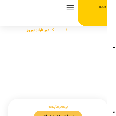
صفحه اصلی
تور
تور تایلند نوروز
تور تایلند نوروز
تاریخ انتشار :
20 آذر 1404