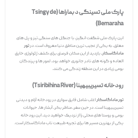
پارک ملی تسینگی د بماراها
(Tsingy de
Bemaraha)
این پارک ملی شگفت ‌انگیز، با جنگل ‌های سنگی تیز و پل ‌های
معلق، به یکی از عجیب‌ ترین مناطق دنیا معروف است. در
تور
ماداگاسکار
، بازدید از این مکان فرصتی برای کشف ژئولوژی خارق
‌العاده و گونه ‌های نادر جانوری خواهد بود. لمور ها و پرندگان
بومی زیادی در این منطقه زندگی می ‌کنند.
رودخانه تسیریبیهینا
(Tsiribihina River)
تور ماداگاسکار
اغلب شامل قایق ‌سواری در رودخانه آرام و دیدنی
تسیریبیهینا است. در حین سفر، مناظر بکر، آبشار ها، حیوانات
بومی و روستا های محلی را از نزدیک خواهید دید. این رودخانه
یکی از بهترین مسیر ها برای تجربه طبیعت ناب ماداگاسکار است.