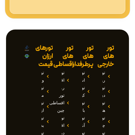
تور
تور
تور
تورهای
های
های
های
ارزان
خارجی
پرطرفدار
اقساطی
قیمت
تور
تور
تور
تور
روسیه
استانبول
اقساطی
وان
تور
تور
روسیه
تور
دبی
کیش
تور
مارماریس
تور
تور
اقساطی
تور
هند
بالی
چین
ازمیر
تور
تور
تور
تور
چین
آنتالیا
اقساطی
بدروم
تور
تور
دبی
تور