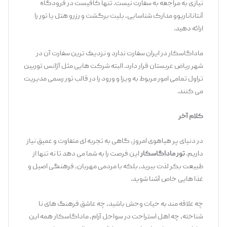
نیازی به مراجعه به سفارت نیست. تنها کافیست در فرودگاه
آنتاناناریوو مدارک شناسایی، بلیت برگشت و رزرو هتل یا تور را
ارائه دهید.
ماداگاسکار در ایران سفارت ندارد و نزدیک ‌ترین سفارت آن در
شهر ریاض عربستان قرار دارد. البته شرکت ‌هایی مثل آژانس توربین
تراول تمامی امور مربوط به ویزا و ورود را در قالب تور رسمی مدیریت
می‌ کنند.
کلام آخر
در دنیای پر هیاهوی امروز، گاهی به تجربه ‌ای متفاوت و عمیق نیاز
داریم.
تور ماداگاسکار
این فرصت را به شما می ‌دهد تا نه‌ تنها از
طبیعت بکر لذت ببرید، بلکه با مردمی مهربان، فرهنگی اصیل و
غذا هایی خاص آشنا شوید.
چه علاقه ‌مند به حیات ‌وحش باشید، چه عاشق فرهنگ ‌های نا
شناخته، چه اهل استراحت در سواحل آرام، ماداگاسکار همه این‌