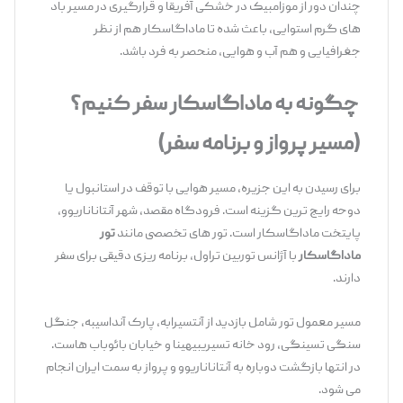
‌چندان دور از موزامبیک در خشکی آفریقا و قرارگیری در مسیر باد
های گرم استوایی، باعث شده تا ماداگاسکار هم از نظر
جغرافیایی و هم آب ‌و هوایی، منحصر به‌ فرد باشد.
چگونه به ماداگاسکار سفر کنیم؟
(مسیر پرواز و برنامه سفر)
برای رسیدن به این جزیره، مسیر هوایی با توقف در استانبول یا
دوحه رایج ‌ترین گزینه است. فرودگاه مقصد، شهر آنتاناناریوو،
پایتخت ماداگاسکار است. تور های تخصصی مانند
تور
ماداگاسکار
با آژانس توربین تراول، برنامه ‌ریزی دقیقی برای سفر
دارند.
مسیر معمول تور شامل بازدید از آنتسیرابه، پارک آنداسیبه، جنگل
سنگی تسینگی، رود خانه تسیریبیهینا و خیابان بائوباب ‌هاست.
در انتها بازگشت دوباره به آنتاناناریوو و پرواز به سمت ایران انجام
می ‌شود.