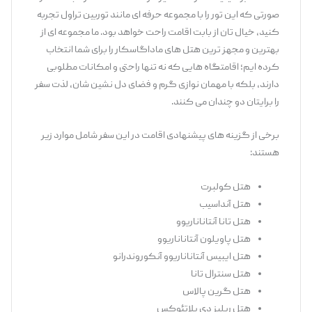
صورتی که این تور را با مجموعه حرفه ‌ای مانند توربین تراول تجربه
کنید، خیال ‌تان از بابت اقامت راحت خواهد بود. ما مجموعه ‌ای از
بهترین و مجهز ترین هتل ‌های ماداگاسکار را برای شما انتخاب
کرده ‌ایم؛ اقامتگاه‌ هایی که نه ‌تنها راحتی و امکانات مطلوبی
دارند، بلکه با مهمان ‌نوازی گرم و فضای دل ‌نشین ‌شان، لذت سفر
را برایتان دو چندان می‌ کنند.
برخی از گزینه‌ های پیشنهادی اقامت در این سفر شامل موارد زیر
هستند:
هتل کولبرت
هتل آنداسیب
هتل تانا آنتاناناریوو
هتل پاویلون آنتاناناریوو
هتل ایبیس آنتاناناریوو آنکوروندرانو
هتل سنترال تانا
هتل گرین پالاس
هتل ریلیز دی پلاتئوکس