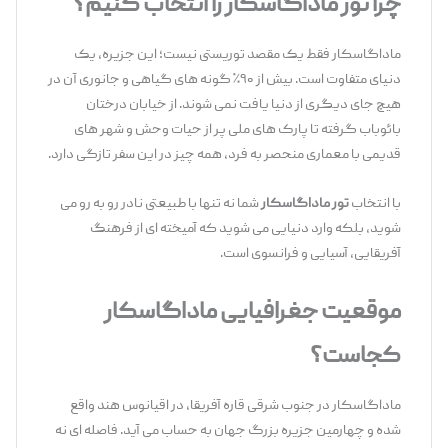
چرا تور ماداگاسکار را انتخاب کنیم؟
ماداگاسکار فقط یک مقصد توریستی نیست؛ این جزیره، یک
دنیای متفاوت است. بیش از ۹۰٪ گونه‌ های گیاهی و جانوری آن در
هیچ جای دیگری از دنیا یافت نمی ‌شوند. از خیابان درختان
بائوباب گرفته تا پارک ‌های ملی پر از حیات ‌وحش و شهر های
قدیمی با معماری منحصر ‌به ‌فرد، همه چیز در این سفر تازگی دارد.
با انتخاب
تور ماداگاسکار
شما نه تنها با طبیعتی نادر رو به ‌رو می
‌شوید، بلکه وارد دنیایی می ‌شوید که آمیخته ‌ای از فرهنگ
آفریقایی، آسیایی و فرانسوی است.
موقعیت جغرافیایی ماداگاسکار
کجاست؟
ماداگاسکار در جنوب شرقی قاره آفریقا، در اقیانوس هند واقع
شده و چهارمین جزیره بزرگ جهان به حساب می ‌آید. فاصله ‌ای نه