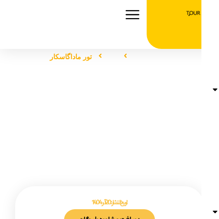
صفحه اصلی
تور
تور ماداگاسکار
تور ماداگاسکار
تاریخ انتشار :
20 آذر 1404