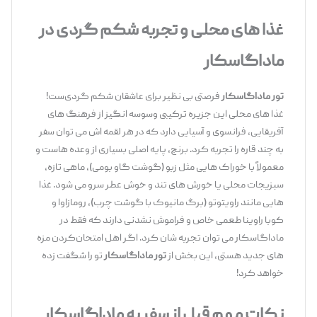
غذا های محلی و تجربه شکم‌ گردی در
ماداگاسکار
تور ماداگاسکار
فرصتی بی‌ نظیر برای عاشقان شکم‌ گردی‌ست!
غذا های محلی این جزیره ترکیبی وسوسه ‌انگیز از فرهنگ ‌های
آفریقایی، فرانسوی و آسیایی دارد که در هر لقمه ‌اش می ‌توان سفر
به چند قاره را تجربه کرد. برنج، پایه اصلی بسیاری از وعده‌ هاست و
معمولاً با خوراک ‌هایی مثل زبو (گوشت گاو بومی)، ماهی تازه،
سبزیجات محلی یا خورش ‌های تند و خوش ‌عطر سرو می ‌شود. غذا
هایی مانند راویتوتو (برگ مانیوک با گوشت چرب)، رومازاوا و
کوبا راوینا طعمی خاص و فراموش ‌نشدنی دارند که فقط در
ماداگاسکار می ‌توان تجربه ‌شان کرد. اگر اهل امتحان‌کردن مزه‌
های جدید هستی، این بخش از
تور ماداگاسکار
تو را شگفت ‌زده
خواهد کرد!
نکات مهم قبل از سفر به ماداگاسکار