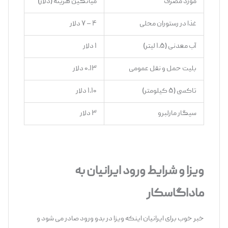
مورد مصرف
میانگین هزینه (دلار)
غذا در رستوران محلی
۴ – ۷ دلار
آب معدنی (۱.۵ لیتر)
۱ دلار
بلیت حمل ‌و نقل عمومی
۰.۱۳ دلار
تاکسی (۵ کیلومتر)
۱.۱۰ دلار
سیگار مارلبرو
۳ دلار
ویزا و شرایط ورود ایرانیان به
ماداگاسکار
خبر خوب برای ایرانیان اینکه ویزا در بدو ورود صادر می‌ شود و