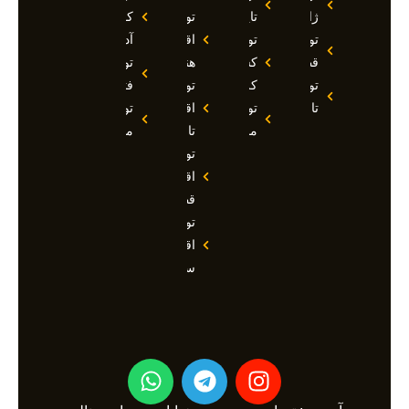
ژاپن
تایلند
تور
کوش
تور
تور
اقساطی
آداسی
قطر
کشتی
هند
تور
تور
کروز
تور
فتحیه
تاجیکستان
تور
اقساطی
تور
مالدیو
تاجیکستان
مالزی
تور
اقساطی
قطر
تور
اقساطی
سوچی
W
T
I
h
e
n