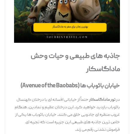
جاذبه‌ های طبیعی و حیات ‌وحش
ماداگاسکار
خیابان بائوباب‌ ها
(Avenue of the Baobabs)
در
تور ماداگاسکار
حتماً از خیابانی افسانه ‌ای با درختان کهنسال
بائوباب بازدید خواهید کرد. این درختان عظیم و نمادین، هنگام
غروب منظره ‌ای جادویی خلق می ‌کنند. خیابان بائوباب‌ ها یکی از
خاص‌ ترین جاذبه ‌های طبیعی این جزیره است که تجربه ‌ای
فراموش ‌نشدنی رقم می ‌زند.