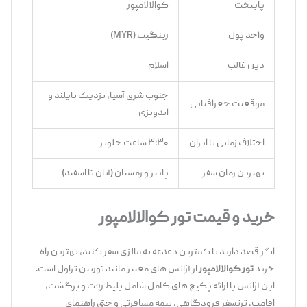
پایتخت
کوالالامپور
واحد پول
رینگیت (MYR)
دین غالب
اسلام
جنوب شرق آسیا، نزدیک تایلند و
موقعیت جغرافیایی
اندونزی
اختلاف زمانی با ایران
۳:۳۰ ساعت جلوتر
بهترین زمان سفر
پاییز و زمستان (آبان تا اسفند)
خرید و قیمت تور کوالالامپور
اگر قصد دارید با کمترین دغدغه به مالزی سفر کنید، بهترین راه
خرید
تور کوالالامپور
از آژانس ‌های معتبر مانند توربین تراول است.
این آژانس با ارائه پکیج ‌های کامل شامل بلیط رفت و برگشت،
اقامت، ترنسفر فرودگاهی، بیمه مسافرتی و حتی راهنمای