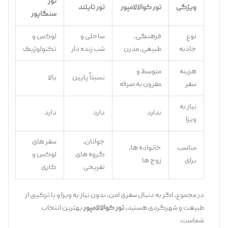
تور
ویژگی
تور کوالالامپور
تور تایلند
سنگاپور
نوع
فرهنگی،
ساحلی و
لوکس و
جاذبه
طبیعی، مدرن
شب‌ زنده‌ دار
تکنولوژیک
هزینه
متوسط و
نسبتاً پایین
بالا
سفر
مقرون ‌به ‌صرفه
نیاز به
ندارد
دارد
دارد
ویزا
جوانان،
سفر های
مناسب
خانواده ‌ها،
گروه‌ های
لوکس و
برای
زوج ‌ها
تفریحی
کاری
در مجموع، اگر به دنبال سفری امن، بدون نیاز به ویزا و با ترکیبی از
طبیعت و شهرگردی هستید،
تور کوالالامپور
بهترین انتخاب
شماست.