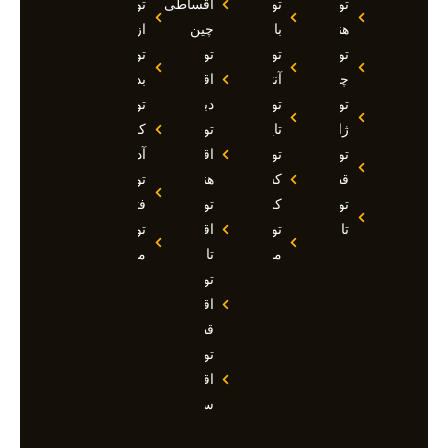
تور
تور
اقساطی
تور
هند
بالی
چین
ازمیر
تور
تور
تور
تور
چین
آنتالیا
اقساطی
بدروم
تور
تور
دبی
تور
ژاپن
تایلند
تور
کوش
تور
تور
اقساطی
آداسی
قطر
کشتی
هند
تور
تور
کروز
تور
فتحیه
تاجیکستان
تور
اقساطی
تور
مالدیو
تاجیکستان
مالزی
تور
اقساطی
قطر
تور
اقساطی
سوچی