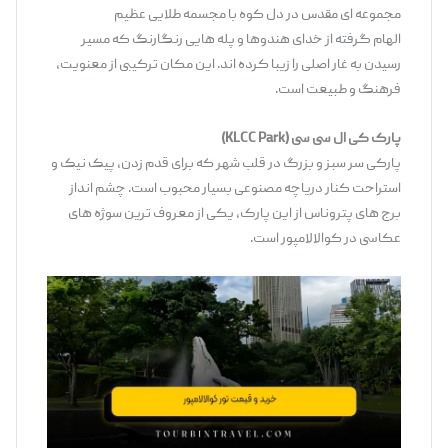
مجموعه ‌ای مقدس در دل کوه با مجسمه طلایی عظیم
الهام ‌گرفته از خدای هندوها و پله‌ هایی رنگارنگ که مسیر
رسیدن به غار اصلی را زیبا کرده ‌اند. این مکان ترکیبی از معنویت،
فرهنگ و طبیعت است.
پارک کی
‌ال
‌سی
‌سی
(KLCC Park)
پارکی سر سبز و بزرگ در قلب شهر که برای قدم ‌زدن، پیک ‌نیک و
استراحت کنار دریاچه مصنوعی بسیار محبوب است. چشم ‌انداز
برج ‌های پتروناس از این پارک، یکی از معروف ‌ترین سوژه ‌های
عکاسی در کوالالامپور است.