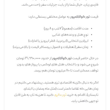
فارسی ‌زبان، خیال شما را از بابت جزئیات سفر راحت می ‌کند.
قیمت
تور کوالالامپور
به عوامل مختلفی بستگی دارد:
مدت اقامت (معمولاً ۷شب و ۸ روز)
نوع هتل و وعده‌های غذایی
ایرلاین انتخابی (ایرعربیا، قطر ایرویز یا امارات)
زمان سفر (تعطیلات و فصول پرمسافر قیمت را بالا می‌برند)
در حال حاضر قیمت
تور کوالالامپور
از حدود ۴۱,۹۹۰,۰۰۰ تومان
شروع می ‌شود و با انتخاب هتل‌ های لوکس یا پرواز های بدون
توقف، ممکن است تا ۷۰ میلیون تومان هم برسد.
اگر به دنبال گزینه اقتصادی‌ تری هستید، پیشنهاد می ‌کنیم در
زمان ‌هایی که تقاضا کمتر است (مثل ماه رمضان یا ابتدای
تابستان)، اقدام به خرید
تور مالزی
کنید تا هزینه ‌تان به طرز قابل
توجهی کاهش یابد.