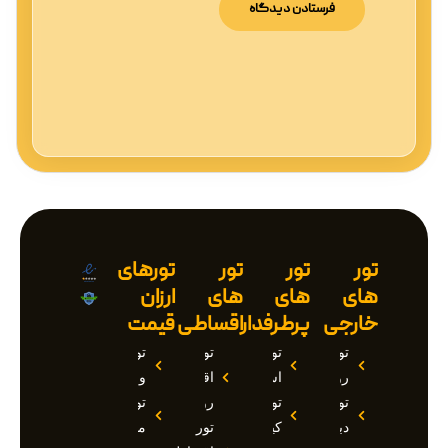
تور
تور
تور
تورهای
های
های
های
ارزان
خارجی
پرطرفدار
اقساطی
قیمت
تور
تور
تور
تور
روسیه
استانبول
اقساطی
وان
تور
تور
روسیه
تور
دبی
کیش
تور
مارماریس