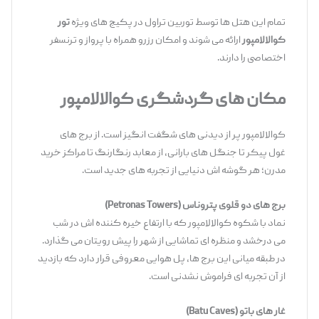
تمام این هتل‌ ها توسط توربین تراول در پکیج ‌های ویژه
تور
کوالالامپور
ارائه می ‌شوند و امکان رزرو همراه با پرواز و ترنسفر
اختصاصی را دارند.
مکان‌
های گردشگری کوالالامپور
کوالالامپور پر از دیدنی ‌های شگفت ‌انگیز است. از برج ‌های
غول‌ پیکر تا جنگل ‌های بارانی، از معابد رنگارنگ تا مراکز خرید
مدرن؛ هر گوشه ‌اش دنیایی از تجربه‌ های جدید است.
برج‌
های دو
قلوی پتروناس
(Petronas Towers)
نماد با شکوه کوالالامپور که با ارتفاع خیره‌ کننده ‌اش در شب
می ‌درخشد و منظره ‌ای تماشایی از شهر را پیش رویتان می‌ گذارد.
در طبقه میانی این برج ‌ها، پل هوایی معروفی قرار دارد که بازدید
از آن تجربه ‌ای فراموش ‌نشدنی است.
غار
های باتو
(Batu Caves)