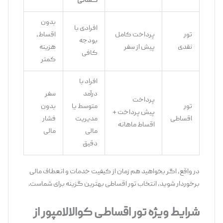
کسانی
بدون
افرادی با
تور
پرداخت کامل
اقساط،
بودجه
نقدی
پیش از سفر
هزینه
کافی
کمتر
افراد با
درآمد
سفر
پرداخت
تور
متوسط یا
بدون
پیش ‌پرداخت +
اقساطی
مدیریت
فشار
اقساط ماهانه
مالی
مالی
دقیق
در واقع، اگر بخواهید هم ‌زمان از کیفیت خدمات و انعطاف مالی
برخوردار شوید، انتخاب تور اقساطی بهترین گزینه برای شماست.
شرایط ویژه تور اقساطی
کوالالامپور از