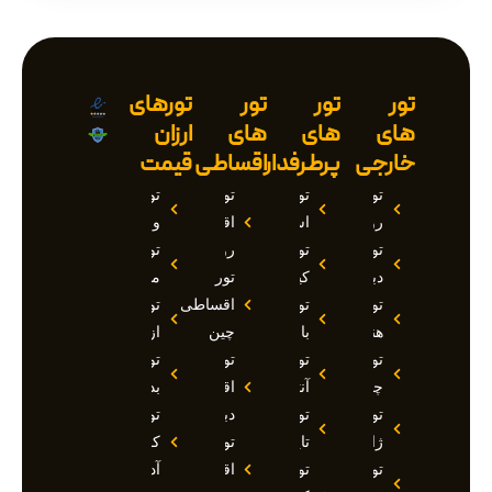
تور
تور
تور
تورهای
های
های
های
ارزان
خارجی
پرطرفدار
اقساطی
قیمت
تور
تور
تور
تور
روسیه
استانبول
اقساطی
وان
تور
تور
روسیه
تور
دبی
کیش
تور
مارماریس
تور
تور
اقساطی
تور
هند
بالی
چین
ازمیر
تور
تور
تور
تور
چین
آنتالیا
اقساطی
بدروم
تور
تور
دبی
تور
ژاپن
تایلند
تور
کوش
تور
تور
اقساطی
آداسی