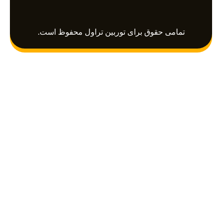
a
r
g
p
a
r
p
m
a
تمامی حقوق برای توربین تراول محفوظ است.
m