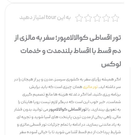
به این tour امتیاز دهید
تور اقساطی کوالالامپور؛ سفر به مالزی از
دم قسط با اقساط بلندمدت و خدمات
لوکس
اگر همیشه رؤیای سفر به کشوری سرسبز، مدرن و پر از هیجان را در
سر داشته ‌اید،
تور مالزی
همان چیزی است که باید برایش
برنامه ‌ریزی کنید. اما اگر دغدغه هزینه ‌ها مانع تصمیم‌ گیری
شماست، خبر خوب این است که دیگر لازم نیست رویا هایتان را
به تعویق بیندازید. با
تور اقساطی کوالالامپور
می‌ توانید بدون فشار
مالی، راهی یکی از مدرن ‌ترین پایتخت ‌های آسیا شوید و تجربه ‌ای
به ‌یاد ماندنی بسازید. در ادامه با تمام جزئیات تور قسطی مالزی و
شرایط پرداخت از دم قسط آشنا می ‌شوید تا با خیالی آسوده سفر