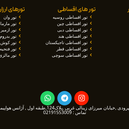
تور های اقساطی
تورهای ارز
تور اقساطی روسیه
تور وان
تور اقساطی چین
تور مارم
تور اقساطی دبی
تور ازمیر
تور اقساطی هند
تور بدروم
تور اقساطی تاجیکستان
تور کوش 
تور اقساطی قطر
تور فتحیه
تور اقساطی سوچی
تور مالزی
W
T
I
h
e
n
a
l
s
یرزای زینالی غربی ,پلاک124,طبقه اول , آژانس هواپیمایی توربین تراول1
تماس : 02191553009
t
e
t
s
g
a