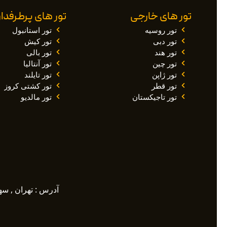
تور های خارجی
تور های پرطرفدار
تور روسیه
تور استانبول
تور دبی
تور کیش
تور هند
تور بالی
تور چین
تور آنتالیا
تور ژاپن
تور تایلند
تور قطر
تور کشتی کروز
تور تاجیکستان
تور مالدیو
آدرس : تهران , سهرودی ,خیابان م