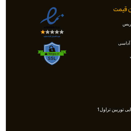
ان قیمت
اریس
آداسی