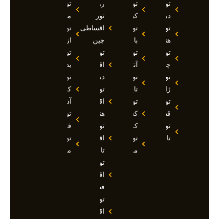
تور
تور
روسیه
تور
دبی
کیش
تور
مارماریس
تور
تور
اقساطی
تور
هند
بالی
چین
ازمیر
تور
تور
تور
تور
چین
آنتالیا
اقساطی
بدروم
تور
تور
دبی
تور
ژاپن
تایلند
تور
کوش
تور
تور
اقساطی
آداسی
قطر
کشتی
هند
تور
تور
کروز
تور
فتحیه
تاجیکستان
تور
اقساطی
تور
مالدیو
تاجیکستان
مالزی
تور
اقساطی
قطر
تور
اقساطی