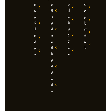
تور
تور
تور
تور
چین
آنتالیا
اقساطی
بدروم
تور
تور
دبی
تور
ژاپن
تایلند
تور
کوش
تور
تور
اقساطی
آداسی
قطر
کشتی
هند
تور
تور
کروز
تور
فتحیه
تاجیکستان
تور
اقساطی
تور
مالدیو
تاجیکستان
مالزی
تور
اقساطی
قطر
تور
اقساطی
سوچی