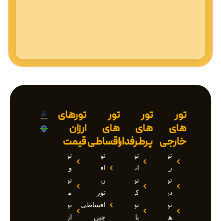
تور
تور
تور
تورهای
های
های
های
ارزان
خارجی
پرطرفدار
اقساطی
قیمت
تور
تور
تور
تور
روسیه
استانبول
اقساطی
وان
تور
تور
روسیه
تور
دبی
کیش
تور
مارماریس
تور
تور
اقساطی
تور
هند
بالی
چین
ازمیر