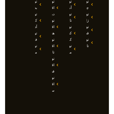
تور
تور
تور
تور
چین
آنتالیا
اقساطی
بدروم
تور
تور
دبی
تور
ژاپن
تایلند
تور
کوش
تور
تور
اقساطی
آداسی
قطر
کشتی
هند
تور
تور
کروز
تور
فتحیه
تاجیکستان
تور
اقساطی
تور
مالدیو
تاجیکستان
مالزی
تور
اقساطی
قطر
تور
اقساطی
سوچی