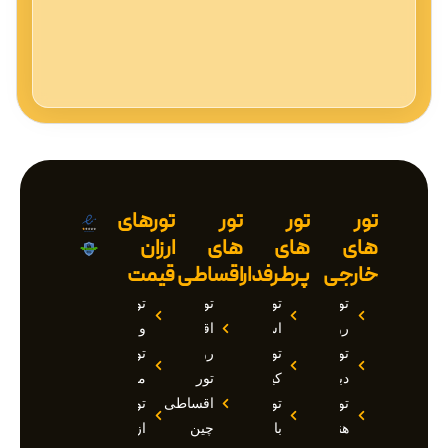
تور
تور
تور
تورهای
های
های
های
ارزان
خارجی
پرطرفدار
اقساطی
قیمت
تور
تور
تور
تور
روسیه
استانبول
اقساطی
وان
تور
تور
روسیه
تور
دبی
کیش
تور
مارماریس
تور
تور
اقساطی
تور
هند
بالی
چین
ازمیر