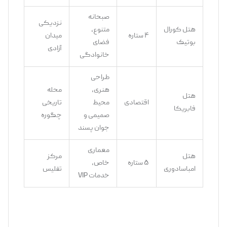
صبحانه
نزدیکی
هتل کورال
متنوع،
۴ ستاره
میدان
بوتیک
فضای
آزادی
خانوادگی
طراحی
هنری،
محله
هتل
اقتصادی
محیط
تاریخی
فابریکا
صمیمی و
چگوره
جوان ‌پسند
معماری
هتل
مرکز
۵ ستاره
خاص،
امباسادوری
تفلیس
خدمات VIP