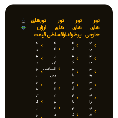
تور
تور
تور
تورهای
های
های
های
ارزان
خارجی
پرطرفدار
اقساطی
قیمت
تور
تور
تور
تور
روسیه
استانبول
اقساطی
وان
تور
تور
روسیه
تور
دبی
کیش
تور
مارماریس
تور
تور
اقساطی
تور
هند
بالی
چین
ازمیر
تور
تور
تور
تور
چین
آنتالیا
اقساطی
بدروم
تور
تور
دبی
تور
ژاپن
تایلند
تور
کوش
تور
تور
اقساطی
آداسی
قطر
کشتی
هند
تور