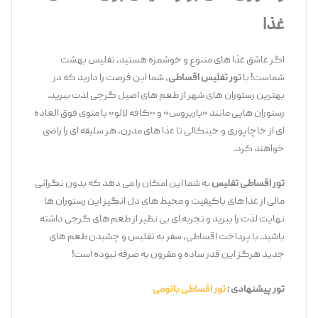
غذا
اگر عاشق غذا های متنوع و خوشمزه هستید، تفلیس بهشت
شماست! با
تور تفلیس اقساطی
، شما این فرصت را دارید که در
بهترین رستوران ‌های شهر از طعم ‌های اصیل گرجی لذت ببرید.
رستوران ‌هایی مانند «باربروس» و «کافه لالو» با منوی فوق ‌العاده
‌ای از خاچاپوری و خینکالی تا غذا های مدرن، هر سلیقه ‌ای را راضی
خواهند کرد.
تور اقساطی تفلیس
به شما این امکان را می ‌دهد که بدون نگرانی
مالی از غذا های باکیفیت و محیط ‌های دل ‌انگیز این رستوران ‌ها
نهایت لذت را ببرید و تجربه ‌ای بی ‌نظیر از طعم‌ های گرجی داشته
باشید. با پرداخت اقساطی، سفر به تفلیس و چشیدن طعم ‌های
جدید هرگز این ‌قدر ساده و مقرون ‌به ‌صرفه نبوده است!
تور پیشنهادی :
تور اقساطی باتومی