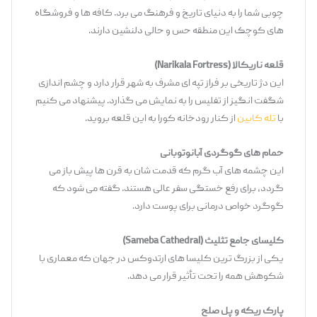
چوبی شما را به دنیای تاریخ و فرهنگ می ‌برد. کافه ‌ها و فروشگاه‌
های کوچک این منطقه حس ‌و حالی دلنشین دارند.
قلعه ناریکالا
(Narikala Fortress)
این دژ تاریخی بر فراز تپه‌ ای مشرف به شهر قرار دارد و چشم ‌اندازی
شگفت ‌انگیز از تفلیس را به نمایش می ‌گذارد. پیشنهاد می ‌کنیم
با
تله ‌کابین
از کنار رودخانه کورا به این قلعه بروید.
حمام ‌های گوگردی آبانوتوبانی
این چشمه‌ های آب گرم که قدمت ‌شان به قرن ‌ها پیش باز می
‌گردد، برای رفع خستگی سفر عالی هستند. گفته می ‌شود که
گوگرد خواص درمانی برای پوست دارد.
کلیسای جامع تثلیث
(Sameba Cathedral)
یکی از بزرگ ‌ترین کلیسا های ارتدوکس در جهان که معماری با
شکوهش همه را تحت تأثیر قرار می ‌دهد.
پارک ریکه و پل صلح