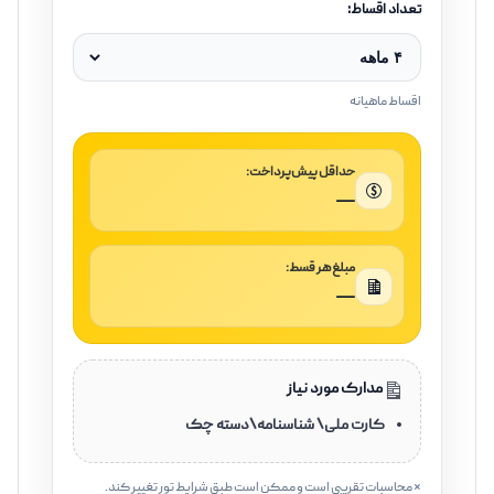
تعداد اقساط:
اقساط ماهیانه
حداقل پیش‌پرداخت:
—
مبلغ هر قسط:
—
مدارک مورد نیاز
کارت ملی\ شناسنامه\دسته چک
* محاسبات تقریبی است و ممکن است طبق شرایط تور تغییر کند.