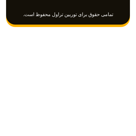
p
a
r
p
m
a
تمامی حقوق برای توربین تراول محفوظ است.
m