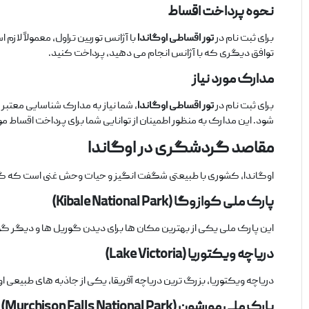
نحوه پرداخت اقساط
برای ثبت ‌نام در
تور اقساطی اوگاندا
با آژانس توربین تراول، معمولاً لازم
توافق دیگری که با آژانس انجام می ‌دهید، پرداخت کنید.
مدارک مورد نیاز
برای ثبت ‌نام در
تور اقساطی اوگاندا
، شما نیاز به مدارک شناسایی معتبر
‌شود. این مدارک به ‌منظور اطمینان از توانایی شما برای پرداخت اقساط مو
مقاصد گردشگری در اوگاندا
اوگاندا، کشوری با طبیعتی شگفت‌ انگیز و حیات ‌وحش غنی است که گردش
پارک ملی کوازوگا
(Kibale National Park)
این پارک ملی یکی از بهترین مکان ‌ها برای دیدن گوریل ‌ها و دیگر گون
دریاچه ویکتوریا
(Lake Victoria)
دریاچه ویکتوریا، بزرگ ‌ترین دریاچه آفریقا، یکی از جاذبه ‌های طبیعی او
پارک ملی مورشون
(Murchison Falls National Park)