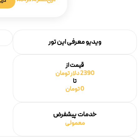
تاریخ انتشار :
14 آذر 1404
دریا
ویدیو معرفی این تور
قیمت از
2390 دلار تومان
تا
0 تومان
خدمات پیشفرض
معمولی