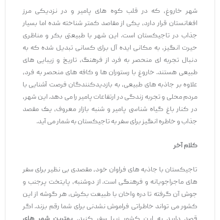
شهر خاروغ، که در قلب کوه‌ های پامیر و در نزدیکی مرز
افغانستان قرار دارد، یکی از مقاصد کمتر شناخته‌ شده اما بسیار
جذاب در تاجیکستان است. این شهر با طبیعتی بکر و مناظری
حیرت ‌انگیز، به مکانی ایده ‌آل برای کسانی تبدیل شده که به
دنبال تجربه ‌ای منحصر به فرد از فرهنگ، تاریخ و زیبایی ‌های
طبیعی هستند. خاروغ با رستوران‌ ها و کافه ‌های منحصر به فرد،
علاوه بر جاذبه‌ های طبیعی، به بازدیدکنندگان فرصت آشنایی با
مردم محلی و تجربه زندگی در ارتفاعات پامیر را می ‌دهد. این شهر،
در کنار باغ گیاه شناسی پامیر و شنبه بازار معروف، یک مقصد
جذاب و خاطره ‌انگیز برای سفر به تاجیکستان به شمار می ‌آید.
کلام آخر
تاجیکستان با جاذبه ‌های فراوان خود، مقصدی بی‌ نظیر برای سفر
های ماجراجویانه و فرهنگی است. از دوشنبه، پایتخت پرجنب و
جوش آن گرفته تا دره واخان با طبیعت بکرش، هر گوشه از این
کشور می ‌تواند خاطراتی فراموش ‌نشدنی برای شما رقم بزند. اگر
قصد دارید به این کشور زیبا سفر کنید،
بهترین شهر های