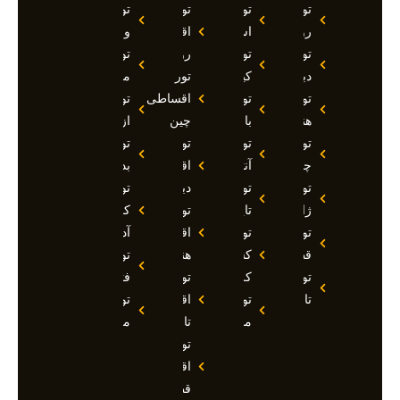
تور
تور
تور
تور
روسیه
استانبول
اقساطی
وان
تور
تور
روسیه
تور
دبی
کیش
تور
مارماریس
تور
تور
اقساطی
تور
هند
بالی
چین
ازمیر
تور
تور
تور
تور
چین
آنتالیا
اقساطی
بدروم
تور
تور
دبی
تور
ژاپن
تایلند
تور
کوش
تور
تور
اقساطی
آداسی
قطر
کشتی
هند
تور
تور
کروز
تور
فتحیه
تاجیکستان
تور
اقساطی
تور
مالدیو
تاجیکستان
مالزی
تور
اقساطی
قطر