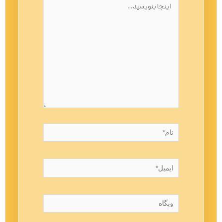
بنویسید…
نام*
ایمیل*
وبگاه