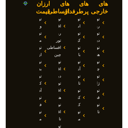
های
های
های
ارزان
خارجی
پرطرفدار
اقساطی
قیمت
تور
تور
تور
تور
روسیه
استانبول
اقساطی
وان
تور
تور
روسیه
تور
دبی
کیش
تور
مارماریس
تور
تور
اقساطی
تور
هند
بالی
چین
ازمیر
تور
تور
تور
تور
چین
آنتالیا
اقساطی
بدروم
تور
تور
دبی
تور
ژاپن
تایلند
تور
کوش
تور
تور
اقساطی
آداسی
قطر
کشتی
هند
تور
تور
کروز
تور
فتحیه
تاجیکستان
تور
اقساطی
تور
مالدیو
تاجیکستان
مالزی
تور