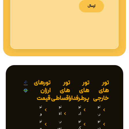
تور
تور
تور
تورهای
های
های
های
ارزان
خارجی
پرطرفدار
اقساطی
قیمت
تور
تور
تور
تور
روسیه
استانبول
اقساطی
وان
تور
تور
روسیه
تور
دبی
کیش
تور
مارماریس