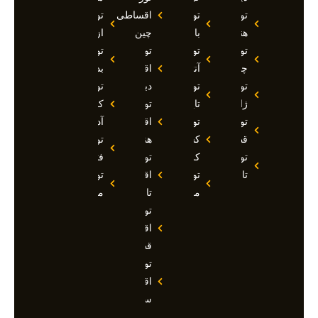
تور
تور
اقساطی
تور
هند
بالی
چین
ازمیر
تور
تور
تور
تور
چین
آنتالیا
اقساطی
بدروم
تور
تور
دبی
تور
ژاپن
تایلند
تور
کوش
تور
تور
اقساطی
آداسی
قطر
کشتی
هند
تور
تور
کروز
تور
فتحیه
تاجیکستان
تور
اقساطی
تور
مالدیو
تاجیکستان
مالزی
تور
اقساطی
قطر
تور
اقساطی
سوچی