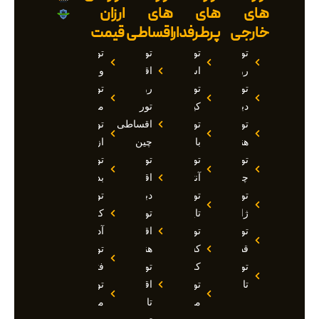
های
های
های
ارزان
خارجی
پرطرفدار
اقساطی
قیمت
تور
تور
تور
تور
روسیه
استانبول
اقساطی
وان
تور
تور
روسیه
تور
دبی
کیش
تور
مارماریس
تور
تور
اقساطی
تور
هند
بالی
چین
ازمیر
تور
تور
تور
تور
چین
آنتالیا
اقساطی
بدروم
تور
تور
دبی
تور
ژاپن
تایلند
تور
کوش
تور
تور
اقساطی
آداسی
قطر
کشتی
هند
تور
تور
کروز
تور
فتحیه
تاجیکستان
تور
اقساطی
تور
مالدیو
تاجیکستان
مالزی