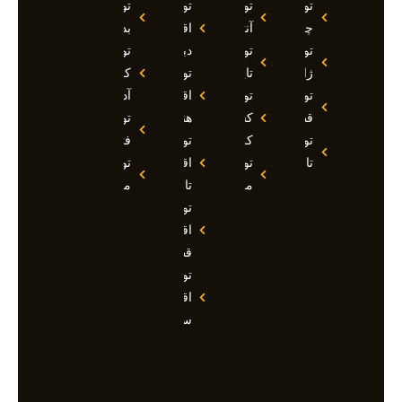
تور
تور
تور
تور
چین
آنتالیا
اقساطی
بدروم
تور
تور
دبی
تور
ژاپن
تایلند
تور
کوش
تور
تور
اقساطی
آداسی
قطر
کشتی
هند
تور
تور
کروز
تور
فتحیه
تاجیکستان
تور
اقساطی
تور
مالدیو
تاجیکستان
مالزی
تور
اقساطی
قطر
تور
اقساطی
سوچی