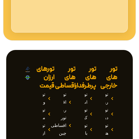
تور
تور
تور
تورهای
های
های
های
ارزان
خارجی
پرطرفدار
اقساطی
قیمت
تور
تور
تور
تور
روسیه
استانبول
اقساطی
وان
تور
تور
روسیه
تور
دبی
کیش
تور
مارماریس
تور
تور
اقساطی
تور
هند
بالی
چین
ازمیر