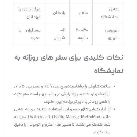
شاتل
غرفه‌ داران و
متغیر
رایگان
نمایشگاه
مهمانان
اتوبوس
۴۰–۶۰
۲–
مسافران با
شهری
دقیقه
۵ یوان
تجربه
نکات کلیدی برای سفر
های روزانه به
نمایشگاه
ساعت شلوغی را بشناسید
:
صبح بین ۷ تا ۹ و عصر بین ۵ تا ۷،
ترافیک و ازدحام مترو افزایش می‌ یابد. بهتر است سفر خود
را کمی زود تر یا دیر تر برنامه ‌ریزی کنید.
از اپلیکیشن
‌های مسیر‌یابی استفاده کنید
:
برنامه‌ هایی
مانند MetroMan و Baidu Maps (با نسخه انگلیسی) به
شما کمک می‌ کنند تا مسیر های مترو و اتوبوس را دقیق
پیدا کنید.