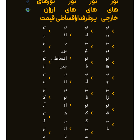
تور
تور
تور
تورهای
های
های
های
ارزان
خارجی
پرطرفدار
اقساطی
قیمت
تور
تور
تور
تور
روسیه
استانبول
اقساطی
وان
تور
تور
روسیه
تور
دبی
کیش
تور
مارماریس
تور
تور
اقساطی
تور
هند
بالی
چین
ازمیر
تور
تور
تور
تور
چین
آنتالیا
اقساطی
بدروم
تور
تور
دبی
تور
ژاپن
تایلند
تور
کوش
تور
تور
اقساطی
آداسی
قطر
کشتی
هند
تور
تور
کروز
تور
فتحیه
تاجیکستان
تور
اقساطی
تور
مالدیو
تاجیکستان
مالزی