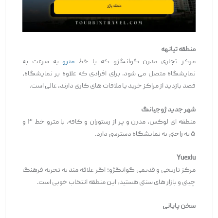
منطقه
ت
ی
انهه
مرکز تجاری مدرن گوانگژو که با خط
مترو
به‌ سرعت به
نمایشگاه متصل می ‌شود. برای افرادی که علاوه بر نمایشگاه،
قصد بازدید از مراکز خرید یا ملاقات ‌های کاری دارند، عالی است.
شهر جد
ی
د
ژوج
ی
انگ
منطقه ‌ای لوکس، مدرن و پر از رستوران و کافه. با مترو خط ۳ و
۵ به ‌راحتی به نمایشگاه دسترسی دارد.
Yuexiu
مرکز تاریخی و قدیمی گوانگژو؛ اگر علاقه‌ مند به تجربه فرهنگ
چینی و بازار های سنتی هستید، این منطقه انتخاب خوبی است.
سخن پایانی