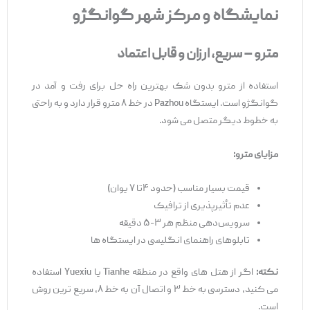
نمایشگاه و مرکز شهر گوانگژو
مترو
–
سریع،
ارزان
و
قابل
اعتماد
استفاده از مترو بدون شک بهترین راه‌ حل برای رفت ‌و آمد در
گوانگژو است. ایستگاه Pazhou در خط ۸ مترو قرار دارد و به‌ راحتی
به خطوط دیگر متصل می ‌شود.
مزایای مترو
:
قیمت بسیار مناسب (حدود ۴تا ۷ یوان)
عدم تأثیرپذیری از ترافیک
سرویس‌دهی منظم هر ۳-۵ دقیقه
تابلوهای راهنمای انگلیسی در ایستگاه‌ ها
نکته
:
اگر از هتل ‌های واقع در منطقه Tianhe یا Yuexiu استفاده
می ‌کنید، دسترسی به خط ۳ و اتصال آن به خط ۸، سریع ‌ترین روش
است.