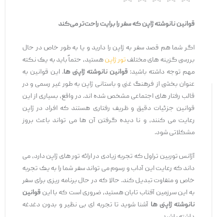
قوانین نانوشته ژاپن که سفر را برایت راحت‌تر می‌کند
اگر شما هم قصد سفر به ژاپن را دارید و یا به ‌طور خاص در حال
بررسی گزینه‌ های مختلف
تور ژاپن
هستید، حتماً باید به یک نکته
مهم توجه داشته باشید:
قوانین نانوشته ژاپنی ‌ها
. این قوانین به‌
عنوان بخشی از فرهنگ غنی و باستانی ژاپن به‌ طور غیر رسمی و در
قالب رفتار های اجتماعی مشخص شده ‌اند. در واقع، بسیاری از این
قوانین جزئیات دقیق و ظریف رفتاری هستند که افراد در ژاپن
رعایت می ‌کنند، و نا دیده گرفتن آن‌ ها می ‌تواند باعث بروز
مشکلاتی شود.
آژانس توربین تراول که تجربه زیادی در ارائه تور های ژاپن دارد، می
‌داند که رعایت این آداب و رسوم می ‌تواند سفر شما را به یک تجربه
خاص و متفاوت تبدیل کند. حالا که در حال برنامه ‌ریزی برای سفر
به این سرزمین آفتاب تابان هستید، ضروری است که با این
قوانین
نانوشته ژاپنی ‌ها
آشنا شوید تا تجربه ‌ای بی ‌نظیر و بدون دغدغه