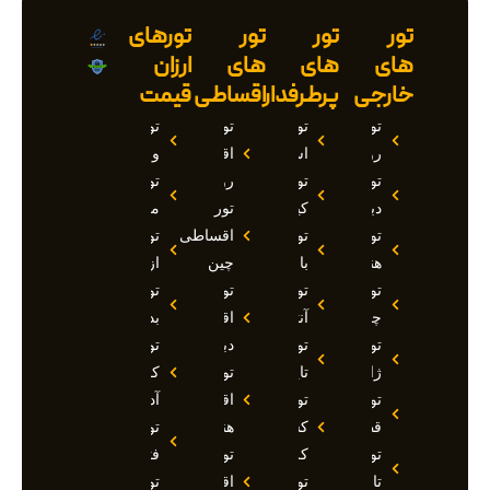
تور
تور
تور
تورهای
های
های
های
ارزان
خارجی
پرطرفدار
اقساطی
قیمت
تور
تور
تور
تور
روسیه
استانبول
اقساطی
وان
تور
تور
روسیه
تور
دبی
کیش
تور
مارماریس
تور
تور
اقساطی
تور
هند
بالی
چین
ازمیر
تور
تور
تور
تور
چین
آنتالیا
اقساطی
بدروم
تور
تور
دبی
تور
ژاپن
تایلند
تور
کوش
تور
تور
اقساطی
آداسی
قطر
کشتی
هند
تور
تور
کروز
تور
فتحیه
تاجیکستان
تور
اقساطی
تور