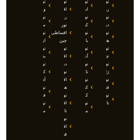
تور
تور
تور
تور
روسیه
استانبول
اقساطی
وان
تور
تور
روسیه
تور
دبی
کیش
تور
مارماریس
تور
تور
اقساطی
تور
هند
بالی
چین
ازمیر
تور
تور
تور
تور
چین
آنتالیا
اقساطی
بدروم
تور
تور
دبی
تور
ژاپن
تایلند
تور
کوش
تور
تور
اقساطی
آداسی
قطر
کشتی
هند
تور
تور
کروز
تور
فتحیه
تاجیکستان
تور
اقساطی
تور
مالدیو
تاجیکستان
مالزی
تور
اقساطی
قطر