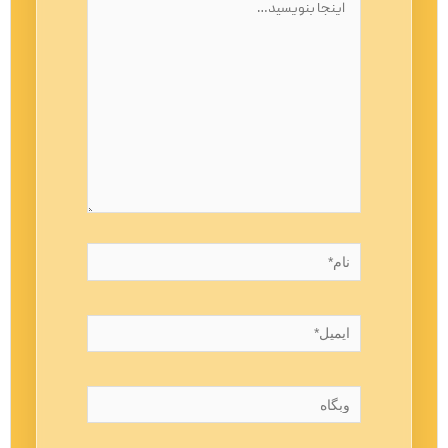
بنویسید…
نام*
ایمیل*
وبگاه