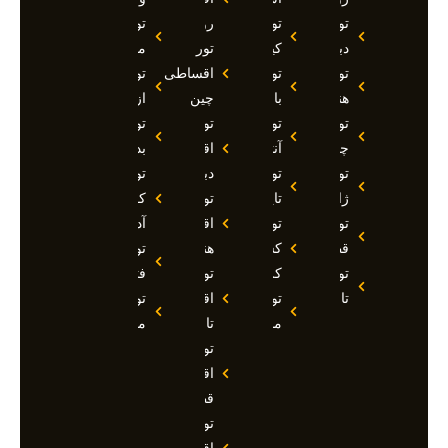
تور
تور
روسیه
تور
دبی
کیش
تور
مارماریس
تور
تور
اقساطی
تور
هند
بالی
چین
ازمیر
تور
تور
تور
تور
چین
آنتالیا
اقساطی
بدروم
تور
تور
دبی
تور
ژاپن
تایلند
تور
کوش
تور
تور
اقساطی
آداسی
قطر
کشتی
هند
تور
تور
کروز
تور
فتحیه
تاجیکستان
تور
اقساطی
تور
مالدیو
تاجیکستان
مالزی
تور
اقساطی
قطر
تور